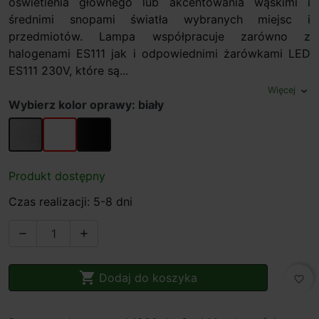
oświetlenia głównego lub akcentowania wąskimi i
średnimi snopami światła wybranych miejsc i
przedmiotów. Lampa współpracuje zarówno z
halogenami ES111 jak i odpowiednimi żarówkami LED
ES111 230V, które są...
Więcej
expand_more
Wybierz kolor oprawy: biały
alu
biały
czarny
Produkt dostępny
Czas realizacji: 5-8 dni



Dodaj do koszyka
favorite_border