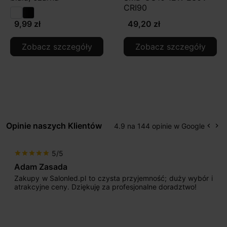
CRI90
9,99 zł
49,20 zł
Zobacz szczegóły
Zobacz szczegóły
Opinie naszych Klientów
4.9 na 144 opinie w Google
keyboard_arrow_left
keyboard_arrow_right
Popr
Na
5/5
star
star
star
star
star
Adam Zasada
Zakupy w Salonled.pl to czysta przyjemność; duży wybór i
atrakcyjne ceny. Dziękuję za profesjonalne doradztwo!