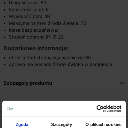
Długość (cm): 60
Szerokość (cm): 9
Wysokość (cm): 18
Maksymalna moc źródła światła: 75
Klasa bezpieczeństwa: I
Stopień ochrony IP: IP 20
Dodatkowe informacje:
obrót o 350 stopni, wychylenie do 90
oprawa nie posiada źródeł światła w komplecie
Szczegóły produktu
Zobacz także
Wyprzedaż!
Promocja
Zgoda
Szczegóły
O plikach cookies