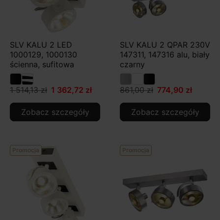
SLV KALU 2 LED
SLV KALU 2 QPAR 230V
1000129, 1000130
147311, 147316 alu, biały
ścienna, sufitowa
czarny
1 514,13 zł
1 362,72 zł
861,00 zł
774,90 zł
Zobacz szczegóły
Zobacz szczegóły
Promocja
Promocja