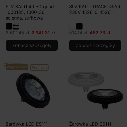
SLV KALU 4 LED quad
SLV KALU TRACK QPAR
1000135, 1000136
230V 152610, 152611
ścienna, sufitowa
2 601,45 zł
2 341,31 zł
514,14 zł
462,73 zł
Zobacz szczegóły
Zobacz szczegóły
Wyprzedaż!
Promocja
Żarówka LED ES111
Żarówka LED ES111