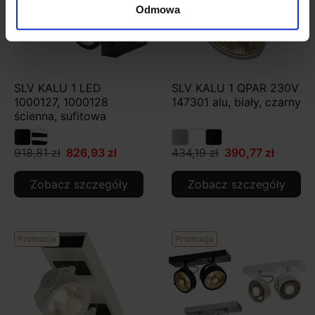
Odmowa
SLV KALU 1 LED
SLV KALU 1 QPAR 230V
1000127, 1000128
147301 alu, biały, czarny
ścienna, sufitowa
918,81 zł
826,93 zł
434,19 zł
390,77 zł
Zobacz szczegóły
Zobacz szczegóły
Promocja
Promocja