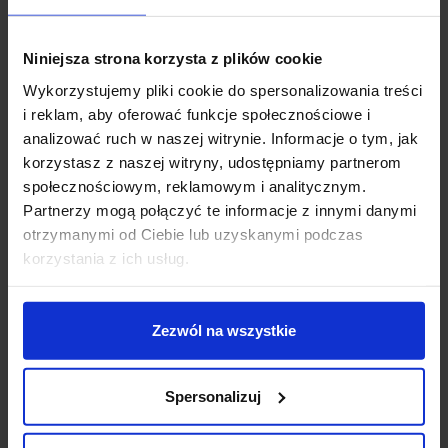
Niniejsza strona korzysta z plików cookie
Wykorzystujemy pliki cookie do spersonalizowania treści
i reklam, aby oferować funkcje społecznościowe i
analizować ruch w naszej witrynie. Informacje o tym, jak
korzystasz z naszej witryny, udostępniamy partnerom
LEDECCO DOMO LED
Ściemnialna żarówka
społecznościowym, reklamowym i analitycznym.
ES111 biała 10W 4000K
LED GU10 barwa
Partnerzy mogą połączyć te informacje z innymi danymi
2200K, 3000K, 4000K
otrzymanymi od Ciebie lub uzyskanymi podczas
139,99 zł
119,99 zł
19,99 zł
korzystania z ich usług.
Zobacz szczegóły
Zobacz szczegóły
Zezwól na wszystkie
Promocja
Promocja
Spersonalizuj