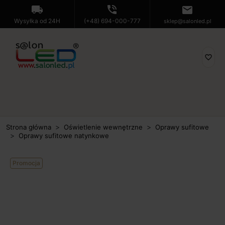
local_shipping
phone_in_talk
mail
Wysyłka od 24H
(+48) 694-000-777
sklep@salonled.pl
favorite_border
Strona główna
Oświetlenie wewnętrzne
Oprawy sufitowe
Oprawy sufitowe natynkowe
Promocja