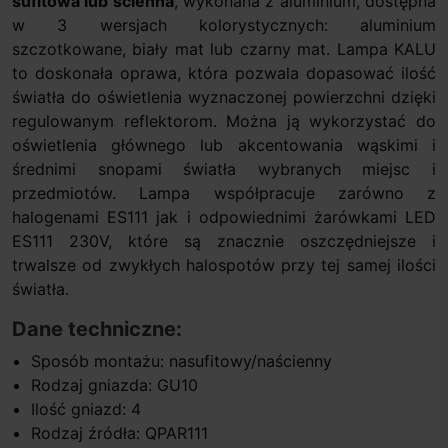
sufitowa lub ścienna
, wykonana z aluminium, dostępna
w 3 wersjach kolorystycznych: aluminium
szczotkowane, biały mat lub czarny mat. Lampa KALU
to doskonała oprawa, która pozwala dopasować ilość
światła do oświetlenia wyznaczonej powierzchni dzięki
regulowanym reflektorom. Można ją wykorzystać do
oświetlenia głównego lub akcentowania wąskimi i
średnimi snopami światła wybranych miejsc i
przedmiotów. Lampa współpracuje zarówno z
halogenami ES111 jak i odpowiednimi żarówkami LED
ES111 230V, które są znacznie oszczędniejsze i
trwalsze od zwykłych halospotów przy tej samej ilości
światła.
Dane techniczne:
Sposób montażu: nasufitowy/naścienny
Rodzaj gniazda: GU10
Ilość gniazd: 4
Rodzaj źródła: QPAR111