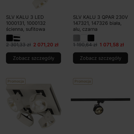
SLV KALU 3 LED
SLV KALU 3 QPAR 230V
1000131, 1000132
147321, 147326 biała,
ścienna, sufitowa
alu, czarna
2 301,33 zł
2 071,20 zł
1 190,64 zł
1 071,58 zł
Zobacz szczegóły
Zobacz szczegóły
Promocja
Promocja