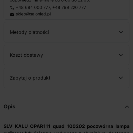
+48 694 000 777
,
+48 799 220 777
phone
sklep@salonled.pl
email
Metody płatności
Koszt dostawy
Zapytaj o produkt
Opis
SLV KALU QPAR111 quad 100202 poczwórna lampa