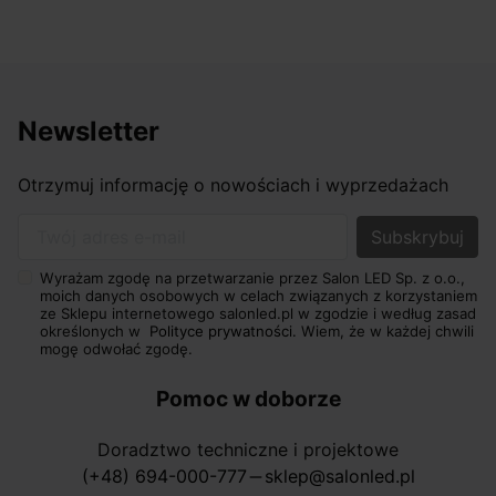
Newsletter
Otrzymuj informację o nowościach i wyprzedażach
Twój adres e-mail
Wyrażam zgodę na przetwarzanie przez Salon LED Sp. z o.o.,
moich danych osobowych w celach związanych z korzystaniem
ze Sklepu internetowego salonled.pl w zgodzie i według zasad
określonych w
Polityce prywatności.
Wiem, że w każdej chwili
mogę odwołać zgodę.
Pomoc w doborze
Doradztwo techniczne i projektowe
(+48) 694-000-777
sklep@salonled.pl
horizontal_rule