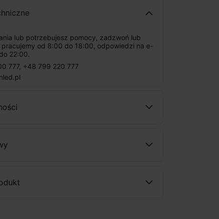
chniczne
tania lub potrzebujesz pomocy, zadzwoń lub
: pracujemy od 8:00 do 18:00, odpowiedzi na e-
do 22:00.
00 777
,
+48 799 220 777
nled.pl
ności
wy
rodukt