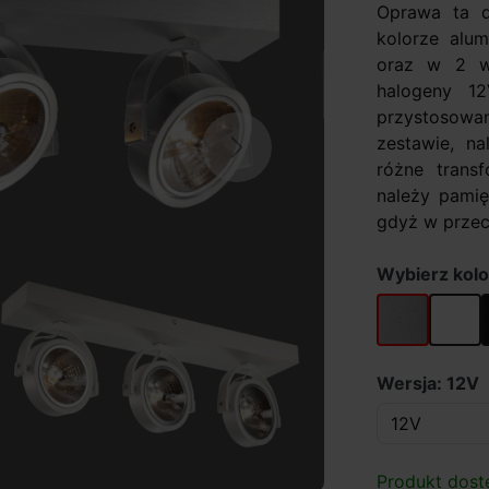
Oprawa ta d
kolorze alu
oraz w 2 we
halogeny 1
przystosow
zestawie, na
Next
różne tran
należy pamię
gdyż w przec
Wybierz kolo
alu
biały
Wersja: 12V
Produkt dost