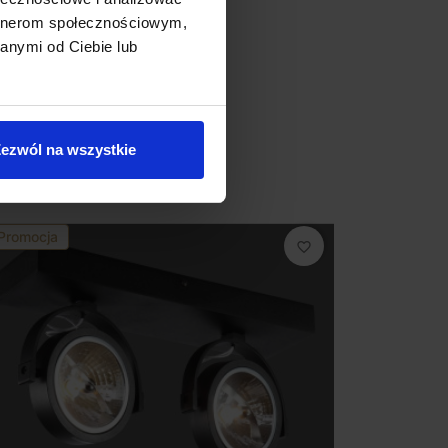
artnerom społecznościowym,
anymi od Ciebie lub
ezwól na wszystkie
Promocja
favorite_border