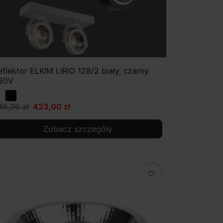
eflektor ELKIM LIRIO 128/2 biały, czarny
30V
45,26 zł
423,00 zł
Zobacz szczegóły
favorite_border