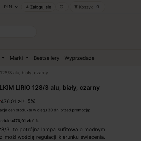
0
Zaloguj się
Koszyk

favorite_border
shopping_cart
D
Marki
Bestsellery
Wyprzedaże
128/3 alu, biały, czarny
LKIM LIRIO 128/3 alu, biały, czarny
ł
476,01 zł
(- 5%)
acja cen produktu w ciągu 30 dni przed promocją:
roduktu
476,01 zł
/ 0 %
128/3 to potrójna lampa sufitowa o modnym
z możliwością regulacji kierunku świecenia.