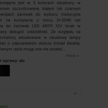
ostępna jest w 3 kolorach obudowy: w
minium szczotkowane, białym lub czarnym
rsjach żarówek do wyboru: tradycyjne
2V (w komplecie o mocy 3x35W) lub
ana do żarówek LED AR111 12V (brak w
lezy dokupić oddzielnie). Ze względu na
sformatory wbudowane w obudowę lampy
tać o odpowiednim dobrze źródeł światla,
iwnym razie mogą one nie działać...
Więcej
expand_more
r oprawy: alu
czarny
ępny