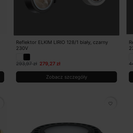
Reflektor ELKIM LIRIO 128/1 biały, czarny
R
230V
2
293,97 zł
279,27 zł
4
Zobacz szczegóły
favorite_border