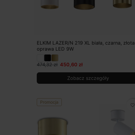
ELKIM LAZER/N 219 XL biała, czarna, złota
oprawa LED 9W
474,32 zł
450,60 zł
Zobacz szczegóły
Promocja
favorite_border