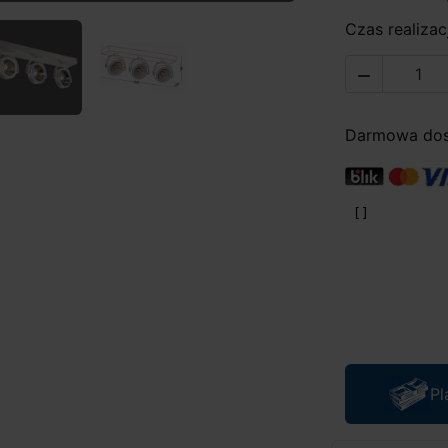
Czas realizacj

Darmowa dost
Pl