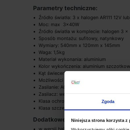
Parametry techniczne:
Źródło światła: 3 x halogen AR111 12V lu
Moc: max 3x40W
Źródło światła w komplecie: halogen 3 x
Sposób montażu: sufitowy, natynkowy
Wymiary: 540mm x 120mm x 145mm
Waga: 1,5kg
Materiał wykonania: aluminium
Kolor wykończenia: aluminium szczotkowa
Kąt świecenia: uzależniony od żarówki
Możliwości regulacji: tak
Zasilanie: AC 230V
Zasilacz: wewnętrzny, wbudowany
Klasa ochrony: II
Zgoda
Klasa szczelności: IP20
Dodatkowe informacje:
Niniejsza strona korzysta z
w wersji halogen 12V zasilacz 120W
Wykorzystujemy pliki cookie 