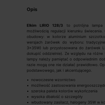
Opis
Elkim LIRIO 128/3
to potrójna lampa 
możliwością regulacji kierunku świecenia
obudowy: w kolorze aluminium szczotk
wersjach żarówek do wyboru: tradycyj
3x35W) lub przystosowana do żarówek LE
dokupić oddzielnie). Ze względu na różn
lampy należy pamiętać o odpowiednim dob
razie mogą one nie działać prawidłowo. Op
podstawowego, jak i akcentującego.
nowoczesne wzornictwo
możliwość zastosowania energooszczęd
szeroka paleta kolorów wykończenia
wysoka dbałość o szczegóły
wbudowany zasilacz, halogeny 35W w k