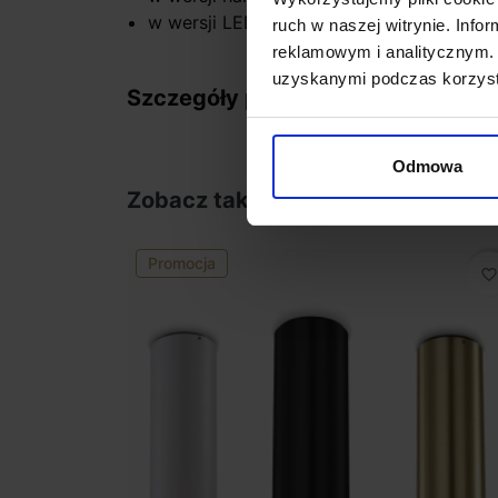
w wersji LED zasilacz 0-150W 12V
ruch w naszej witrynie. Inf
reklamowym i analitycznym. 
uzyskanymi podczas korzysta
Szczegóły produktu
Odmowa
Zobacz także
Promocja
favorite_border