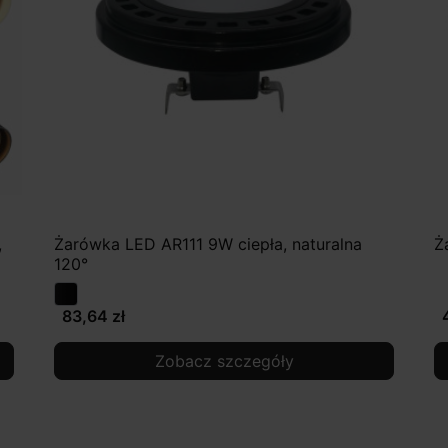
,
Żarówka LED AR111 9W ciepła, naturalna
Ż
120°
83,64 zł
Zobacz szczegóły