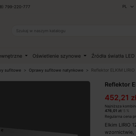
8) 799-220-777
zewnętrzne
Oświetlenie szynowe
Źródła światła LE
Reflektor ELKIM LIRIO 
y sufitowe
Oprawy sufitowe natynkowe
Reflektor E
452,21 z
Najniższa kombin
476,01 zł
/ 5 %
Regularna cena p
Elkim LIRIO 
wzornictwie, 