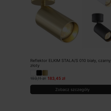
Reflektor ELKIM STALA/S 010 biały, czarny
złoty
193,11 zł
183,45 zł
Zobacz szczegóły