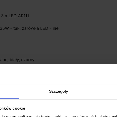
b 3 x LED AR111
 35W - tak, żarówka LED - nie
ne, biały, czarny
Szczegóły
 plików cookie
do spersonalizowania treści i reklam, aby oferować funkcje sp