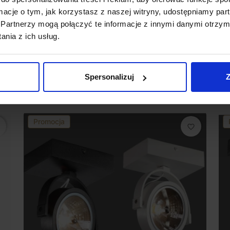
ormacje o tym, jak korzystasz z naszej witryny, udostępniamy p
Partnerzy mogą połączyć te informacje z innymi danymi otrzym
nia z ich usług.
Spersonalizuj
Z
Promocja
favorite_border