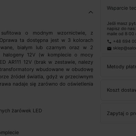
Wsparcie te
Jeśli masz py
napisz do nas
sufitowa o modnym wzornictwie, z
maile od 8:00 
. Oprawa ta dostępna jest w 3 kolorach
+48 694 0
phone
owane, białym lub czarnym oraz w 2
sklep@salo
email
ne halogeny 12V (w komplecie o mocy
D AR111 12V (brak w zestawie, nalezy
Metody płat
e transformatory wbudowane w obudowę
rze źródeł światla, gdyż w przeciwnym
rawa nadaje się zarówno do oświetlenia
Koszt dosta
nych żarówek LED
Zapytaj o p
omplecie