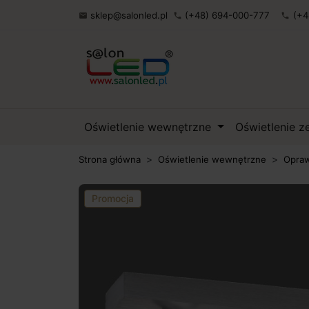
sklep@salonled.pl
(+48) 694-000-777
(+4

phone
phone
Oświetlenie wewnętrzne
Oświetlenie 
Strona główna
Oświetlenie wewnętrzne
Opraw
Promocja