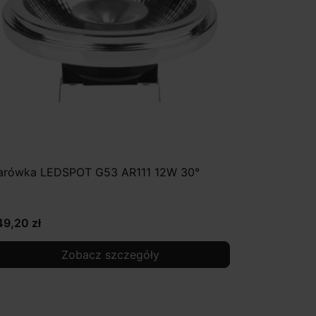
arówka LEDSPOT G53 AR111 12W 30°
49,20 zł
Zobacz szczegóły