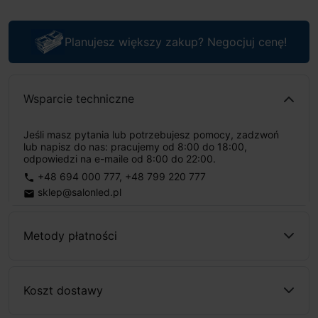
Planujesz większy zakup? Negocjuj cenę!
Wsparcie techniczne
Jeśli masz pytania lub potrzebujesz pomocy, zadzwoń
lub napisz do nas: pracujemy od 8:00 do 18:00,
odpowiedzi na e-maile od 8:00 do 22:00.
+48 694 000 777
,
+48 799 220 777
phone
sklep@salonled.pl
email
Metody płatności
Koszt dostawy