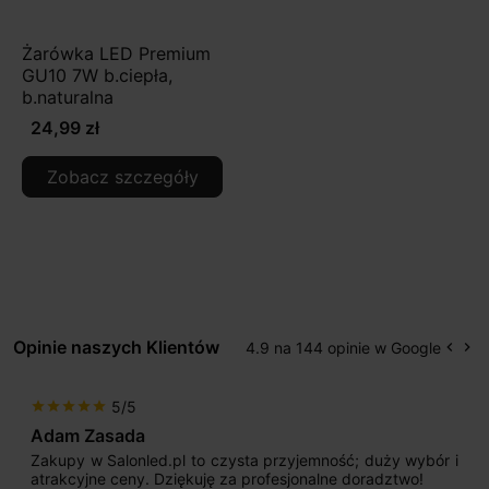
Żarówka LED Premium
GU10 7W b.ciepła,
b.naturalna
24,99 zł
Zobacz szczegóły
Opinie naszych Klientów
4.9 na 144 opinie w Google
keyboard_arrow_left
keyboard_arrow_right
Popr
Na
5/5
star
star
star
star
star
Adam Zasada
Zakupy w Salonled.pl to czysta przyjemność; duży wybór i
atrakcyjne ceny. Dziękuję za profesjonalne doradztwo!