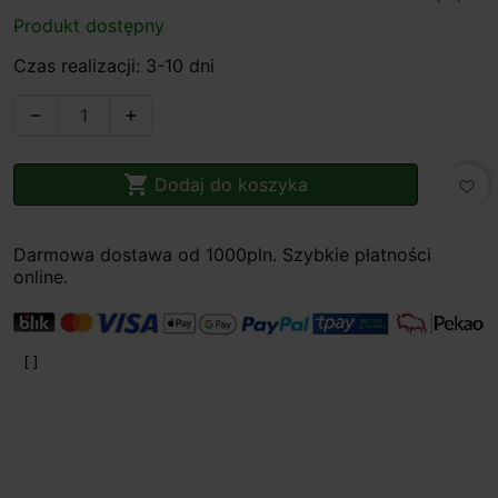
Produkt dostępny
Czas realizacji: 3-10 dni



Dodaj do koszyka
favorite_border
Darmowa dostawa od 1000pln. Szybkie płatności
online.