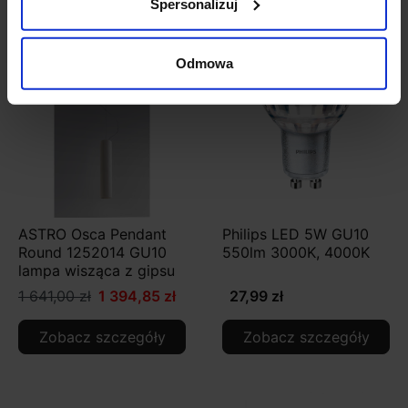
Spersonalizuj
Promocja
Odmowa
ASTRO Osca Pendant
Philips LED 5W GU10
Round 1252014 GU10
550lm 3000K, 4000K
lampa wisząca z gipsu
1 641,00 zł
1 394,85 zł
27,99 zł
Zobacz szczegóły
Zobacz szczegóły