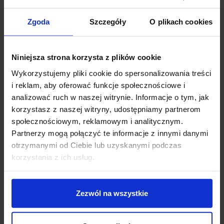
Zgoda
Szczegóły
O plikach cookies
Zobacz także
Niniejsza strona korzysta z plików cookie
Promocja
Promocja
Wykorzystujemy pliki cookie do spersonalizowania treści
i reklam, aby oferować funkcje społecznościowe i
analizować ruch w naszej witrynie. Informacje o tym, jak
korzystasz z naszej witryny, udostępniamy partnerom
społecznościowym, reklamowym i analitycznym.
Partnerzy mogą połączyć te informacje z innymi danymi
otrzymanymi od Ciebie lub uzyskanymi podczas
korzystania z ich usług.
Astro OSCA FIXED 140
ASTRO Osca Fixed 200
tuba gipsowa
Round 1252011
866,00 zł
736,10 zł
969,00 zł
823,65 zł
Zezwól na wszystkie
Zobacz szczegóły
Zobacz szczegóły