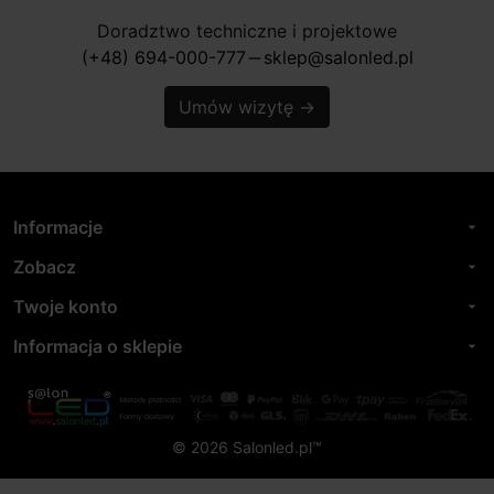
Doradztwo techniczne i projektowe
(+48) 694-000-777
sklep@salonled.pl
horizontal_rule
Umów wizytę
→
Informacje
arrow_drop_down
Zobacz
arrow_drop_down
Twoje konto
arrow_drop_down
Informacja o sklepie
arrow_drop_down
© 2026 Salonled.pl™