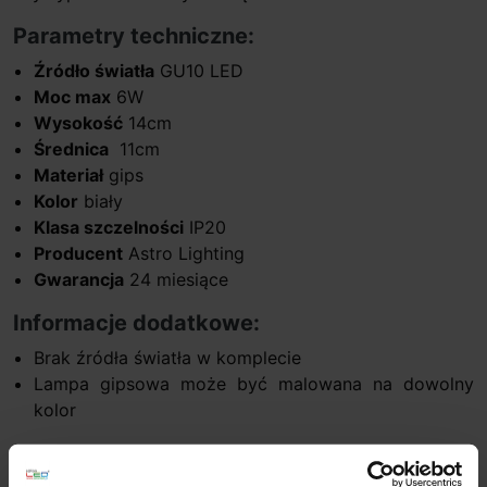
Parametry techniczne:
Źródło światła
GU10 LED
Moc max
6W
Wysokość
14cm
Średnica
11cm
Materiał
gips
Kolor
biały
Klasa szczelności
IP20
Producent
Astro Lighting
Gwarancja
24 miesiące
Informacje dodatkowe:
Brak źródła światła w komplecie
Lampa gipsowa może być malowana na dowolny
kolor
Szczegóły produktu