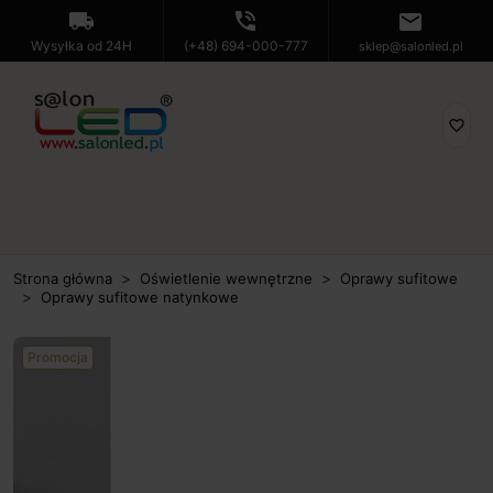
local_shipping
phone_in_talk
mail
Wysyłka od 24H
(+48) 694-000-777
sklep@salonled.pl
favorite_border
Strona główna
Oświetlenie wewnętrzne
Oprawy sufitowe
Oprawy sufitowe natynkowe
Promocja