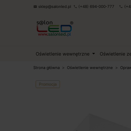
sklep@salonled.pl
(+48) 694-000-777
(+4

phone
phone
Oświetlenie wewnętrzne
Oświetlenie 
Strona główna
Oświetlenie wewnętrzne
Opraw
Promocja