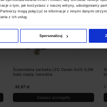
ormacje o tym, jak korzystasz z naszej witryny, udostępniamy p
Partnerzy mogą połączyć te informacje z innymi danymi otrzym
nia z ich usług.
Spersonalizuj
Z
Ściemnialna żarówka LED Osram Gu10 5,5W
S
biała ciepła, naturalna
b
35,67 zł
1
Zobacz szczegóły