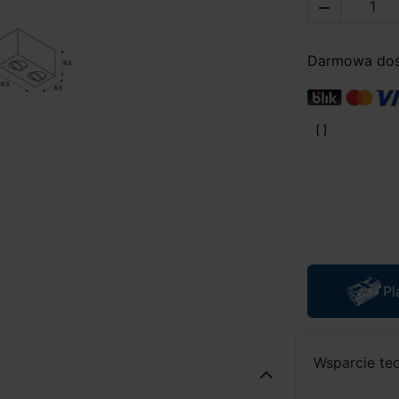

Darmowa dost
Pl
Wsparcie te