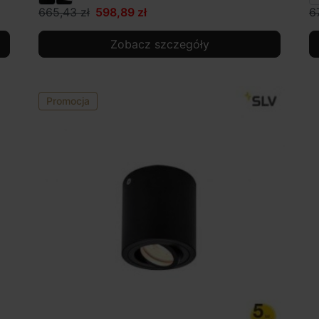
665,43 zł
598,89 zł
6
Zobacz szczegóły
Promocja