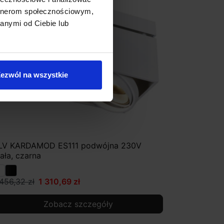
artnerom społecznościowym,
anymi od Ciebie lub
ezwól na wszystkie
LV KARDAMOD ES111 podwójna 230V
iała, czarna
 456,32 zł
1 310,69 zł
Zobacz szczegóły