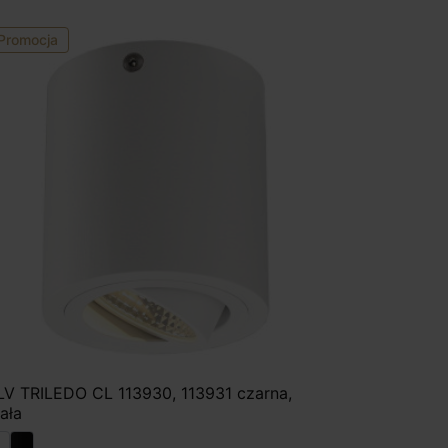
Promocja
LV TRILEDO CL 113930, 113931 czarna,
iała