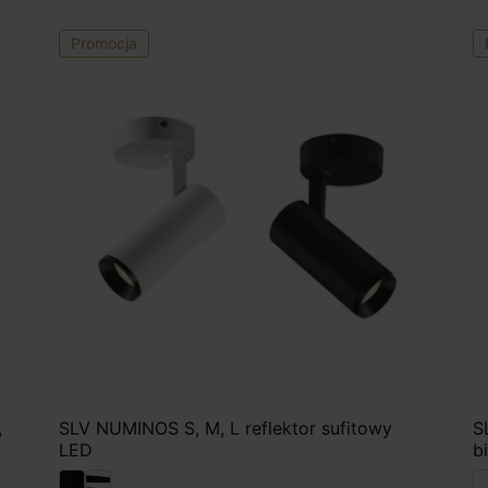
Promocja
,
SLV NUMINOS S, M, L reflektor sufitowy
S
LED
b