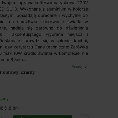
podwójna oprawa sufitowa natynkowa 230V
ED GU10. Wykonane z aluminium w kolorze
białym, posiadają obracane i wychylne do
nie, co umożliwia skierowanie światła w
onę, nadają się zarówno do oświetlenia
ak i akcentującego wybrane miejsca i
Doskonale sprawdzi się w salonie, kuchni,
alni czy korytarzu Dane techniczne: Żarówka
 max 10W Źródło światła w komplecie: nie
cm x 8,5cm...
Więcej
expand_more
r oprawy: czarny
ępny
i: 5-8 dni