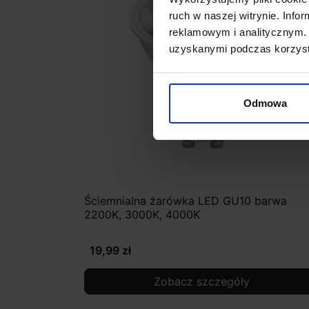
ruch w naszej witrynie. Inf
reklamowym i analitycznym. 
uzyskanymi podczas korzysta
Odmowa
Ściemnialna żarówka LED GU10 barwa
2200K, 3000K, 4000K
19,99 zł
Zobacz szczegóły