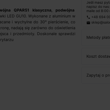
Jeśli masz py
napisz do nas
ójna QPAR51 klasyczna, podwójna
maile od 8:00 
wki LED GU10. Wykonane z aluminium w
+48 694 0
phone
acane i wychylne do 30° pierścienie, co
sklep@salo
email
ronę, nadają się zarówno do oświetlenia
jsca i przedmioty. Doskonale sprawdzi
Metody płat
orytarzu
Koszt dosta
Zapytaj o p