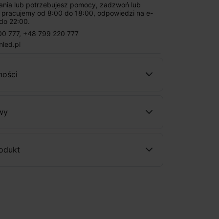
tania lub potrzebujesz pomocy, zadzwoń lub
: pracujemy od 8:00 do 18:00, odpowiedzi na e-
do 22:00.
00 777
,
+48 799 220 777
nled.pl
ności
wy
rodukt