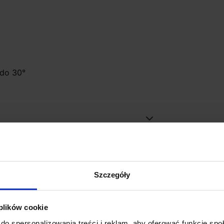
e
 do 30°
Szczegóły
 plików cookie
do spersonalizowania treści i reklam, aby oferować funkcje sp