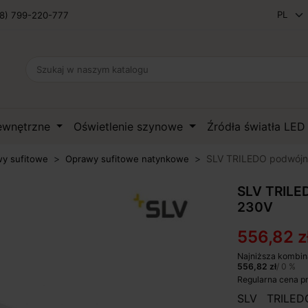
8) 799-220-777
zewnętrzne
Oświetlenie szynowe
Źródła światła LE
SLV TRILEDO podwójna
y sufitowe
Oprawy sufitowe natynkowe
SLV TRILED
230V
556,82 z
Najniższa kombin
556,82 zł
/ 0 %
Regularna cena p
SLV TRILED