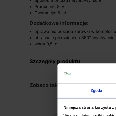
Sposób montażu natynkowy: sufit
Producent: SLV
Gwarancja: 5 lat
Dodatkowe informacje:
oprawa nie posiada żarówki w kompleci
obracanie pierścienia o 350°, wychylenie
waga 0,5kg
Szczegóły produktu
Zobacz także
Zgoda
Niniejsza strona korzysta z
Wykorzystujemy pliki cookie 