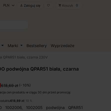
0
Zaloguj się
Koszyk

favorite_border
shopping_cart
D
Marki
Bestsellery
Wyprzedaże
 QPAR51 biała, czarna 230V
O podwójna QPAR51 biała, czarna
ł
618,69 zł
(- 10%)
acja cen produktu w ciągu 30 dni przed promocją:
roduktu
618,69 zł
/ 10 %
O 1002006, 1002005 podwójna QPAR51