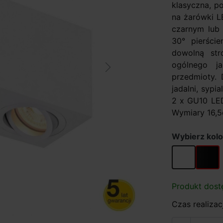
klasyczna, 
na żarówki L
czarnym lub 
30° pierście
dowolną str
ogólnego j
Next
przedmioty. 
jadalni, sypi
2 x GU10 LED
Wymiary 16,5
Wybierz kolo
biały
czarny
Produkt dost
Czas realizacj