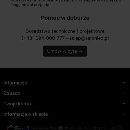
mogę odwołać zgodę.
Pomoc w doborze
Doradztwo techniczne i projektowe
(+48) 694-000-777
sklep@salonled.pl
horizontal_rule
Umów wizytę
→
Informacje
arrow_drop_down
Zobacz
arrow_drop_down
Twoje konto
arrow_drop_down
Informacja o sklepie
arrow_drop_down