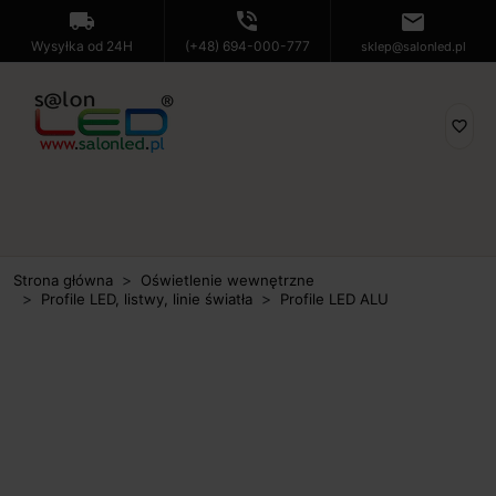
local_shipping
phone_in_talk
mail
Wysyłka od 24H
(+48) 694-000-777
sklep@salonled.pl
favorite_border
Strona główna
Oświetlenie wewnętrzne
Profile LED, listwy, linie światła
Profile LED ALU