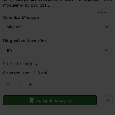
mocujemy do podłoża...
Więcej
expand_more
Osłonka: Mleczna
Długość zestawu: 1m
Produkt dostępny
Czas realizacji: 1-3 dni



Dodaj do koszyka
favorite_border