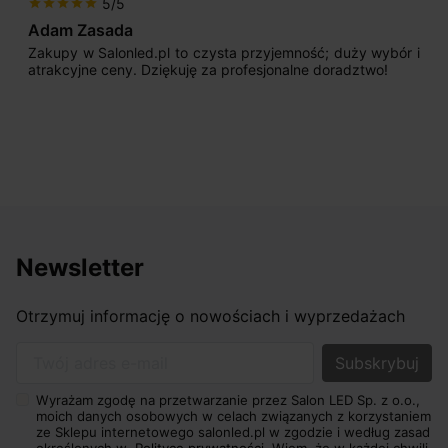
5/5
star
star
star
star
star
Adam Zasada
Zakupy w Salonled.pl to czysta przyjemność; duży wybór i
atrakcyjne ceny. Dziękuję za profesjonalne doradztwo!
Newsletter
Otrzymuj informację o nowościach i wyprzedażach
Twój adres e-mail
Wyrażam zgodę na przetwarzanie przez Salon LED Sp. z o.o.,
moich danych osobowych w celach związanych z korzystaniem
ze Sklepu internetowego salonled.pl w zgodzie i według zasad
określonych w
Polityce prywatności.
Wiem, że w każdej chwili