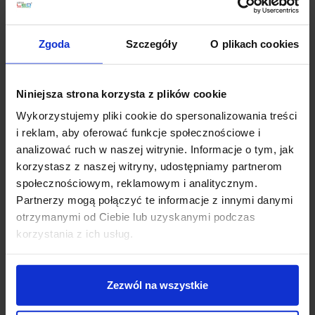
Szczegóły produktu
Zgoda
Szczegóły
O plikach cookies
Zobacz także
Niniejsza strona korzysta z plików cookie
Wykorzystujemy pliki cookie do spersonalizowania treści
i reklam, aby oferować funkcje społecznościowe i
analizować ruch w naszej witrynie. Informacje o tym, jak
korzystasz z naszej witryny, udostępniamy partnerom
społecznościowym, reklamowym i analitycznym.
Partnerzy mogą połączyć te informacje z innymi danymi
otrzymanymi od Ciebie lub uzyskanymi podczas
korzystania z ich usług.
NEON FLEX silikonowy
Taśma LED 300 Biała
wąż LED 10mb 24V
Ciepła Rolka 5m
Zezwól na wszystkie
IP68 profesjonalny
wodoodporna
999,00 zł
89,00 zł