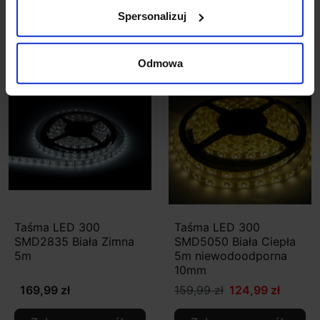
Spersonalizuj
Zobacz szczegóły
Zobacz szczegóły
Odmowa
Promocja
Taśma LED 300
Taśma LED 300
SMD2835 Biała Zimna
SMD5050 Biała Ciepła
5m
5m niewodoodporna
10mm
169,99 zł
159,99 zł
124,99 zł