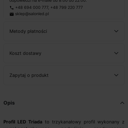
odpowiedzi na e-maile od 8:00 do 22:00.
+48 694 000 777
,
+48 799 220 777
phone
sklep@salonled.pl
email
Metody płatności
Koszt dostawy
Zapytaj o produkt
Opis
Profil LED Triada
to trzykanałowy profil wykonany z