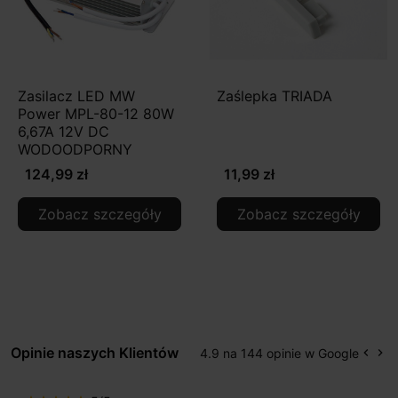
Zasilacz LED MW
Zaślepka TRIADA
Power MPL-80-12 80W
6,67A 12V DC
WODOODPORNY
124,99 zł
11,99 zł
Zobacz szczegóły
Zobacz szczegóły
Opinie naszych Klientów
4.9 na 144 opinie w Google
keyboard_arrow_left
keyboard_arrow_right
Popr
Na