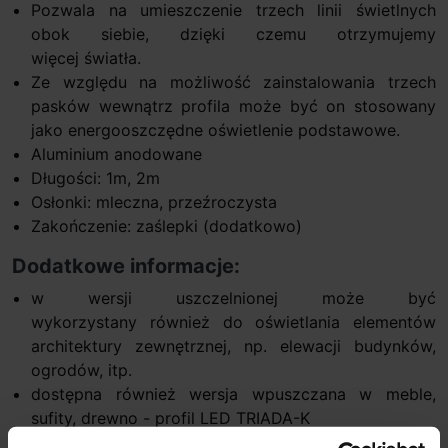
Pozwala na umieszczenie trzech linii świetlnych
obok siebie, dzięki czemu otrzymujemy
więcej światła.
Ze względu na możliwość zainstalowania trzech
pasków wewnątrz profila może być on stosowany
jako energooszczędne oświetlenie podstawowe.
Aluminium anodowane
Długości: 1m, 2m
Osłonki: mleczna, przeźroczysta
Zakończenie: zaślepki (dodatkowo)
Dodatkowe informacje:
w wersji uszczelnionej może być
wykorzystany również do oświetlania elementów
architektury zewnętrznej, np. elewacji budynków,
ogrodów, itp.
dostępna również wersja wpuszczana w meble,
sufity, drewno - profil LED TRIADA-K