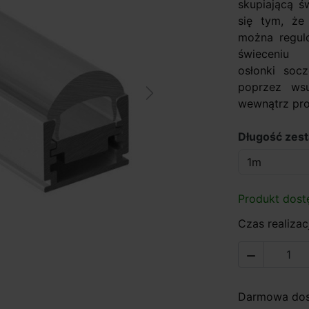
skupiającą św
się tym, że
można regul
świeceniu
osłonki socz
poprzez wsu
Next
wewnątrz prof
Długość zes
Produkt dost
Czas realizacj

Darmowa dost