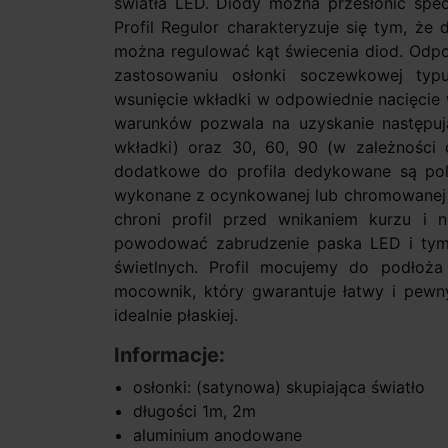
światła LED. Diody można przesłonić specj
Profil Regulor charakteryzuje się tym, że
można regulować kąt świecenia diod. Odpo
zastosowaniu osłonki soczewkowej typu
wsunięcie wkładki w odpowiednie nacięcie 
warunków pozwala na uzyskanie następują
wkładki) oraz 30, 60, 90 (w zależności 
dodatkowe do profila dedykowane są pol
wykonane z ocynkowanej lub chromowanej b
chroni profil przed wnikaniem kurzu i 
powodować zabrudzenie paska LED i ty
świetlnych. Profil mocujemy do podłoża
mocownik, który gwarantuje łatwy i pewn
idealnie płaskiej.
Informacje:
osłonki: (satynowa) skupiająca światło
długości 1m, 2m
aluminium anodowane