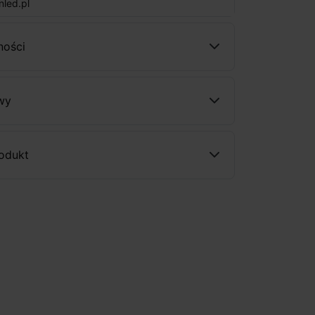
nled.pl
ności
wy
rodukt