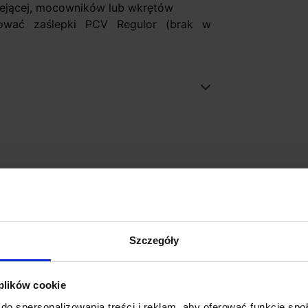
ejącej, mocowników lub wkrętów
osować zaślepki PCV Regulor (brak w
Szczegóły
 plików cookie
do spersonalizowania treści i reklam, aby oferować funkcje sp