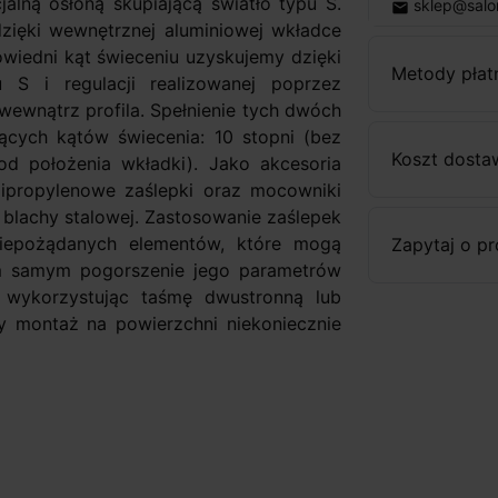
alną osłoną skupiającą światło typu S.
sklep@salo
email
 dzięki wewnętrznej aluminiowej wkładce
wiedni kąt świeceniu uzyskujemy dzięki
Metody płat
 S i regulacji realizowanej poprzez
wewnątrz profila. Spełnienie tych dwóch
cych kątów świecenia: 10 stopni (bez
Koszt dosta
od położenia wkładki). Jako akcesoria
ipropylenowe zaślepki oraz mocowniki
lachy stalowej. Zastosowanie zaślepek
niepożądanych elementów, które mogą
Zapytaj o p
m samym pogorszenie jego parametrów
 wykorzystując taśmę dwustronną lub
y montaż na powierzchni niekoniecznie