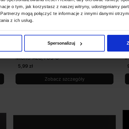
ormacje o tym, jak korzystasz z naszej witryny, udostępniamy p
Partnerzy mogą połączyć te informacje z innymi danymi otrzym
nia z ich usług.
Spersonalizuj
Z
Mocownik ocynk dla profilu PDS4- ALU,
N
MICRO-ALU, PDS-O
I
5,99 zł
Zobacz szczegóły