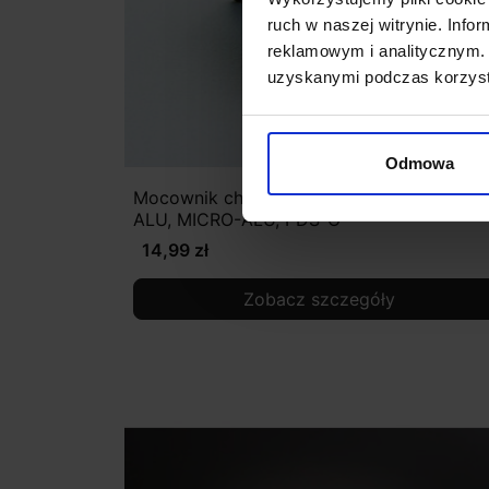
ruch w naszej witrynie. Inf
reklamowym i analitycznym. 
uzyskanymi podczas korzysta
Odmowa
Mocownik chrom mat dla profilu PDS4-
ALU, MICRO-ALU, PDS-O
14,99 zł
Zobacz szczegóły