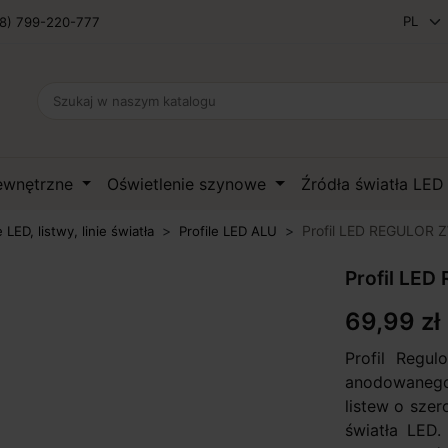
8) 799-220-777
zewnętrzne
Oświetlenie szynowe
Źródła światła LE
Profil LED REGULOR
e LED, listwy, linie światła
Profile LED ALU
Profil LE
69,99 zł
Profil Regu
anodowaneg
listew o szer
światła LED.