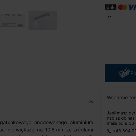
Pl
Wsparcie te
Jeśli masz py
napisz do nas
atunkowego anodowanego aluminium
maile od 8:00 
ci nie większej niż 10,8 mm ze źródłami
+48 694 0
phone