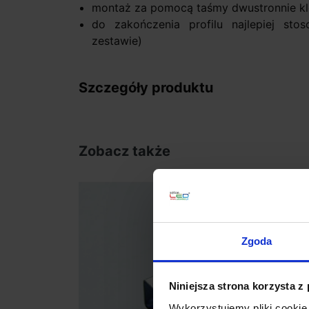
montaż za pomocą taśmy dwustronnie kl
do zakończenia profilu najlepiej st
zestawie)
Szczegóły produktu
Zobacz także
Zgoda
Niniejsza strona korzysta z
Wykorzystujemy pliki cookie 