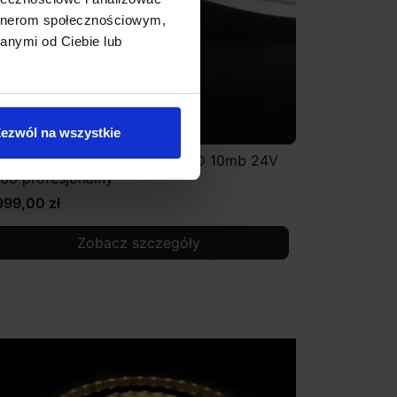
artnerom społecznościowym,
anymi od Ciebie lub
ezwól na wszystkie
EON FLEX silikonowy wąż LED 10mb 24V
P68 profesjonalny
999,00 zł
Zobacz szczegóły