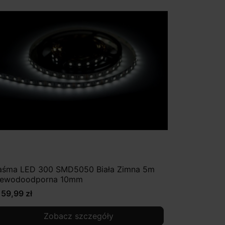
aśma LED 300 SMD5050 Biała Zimna 5m
iewodoodporna 10mm
159,99 zł
Zobacz szczegóły