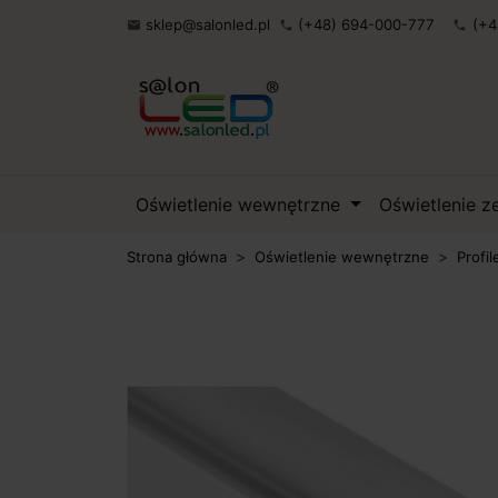
sklep@salonled.pl
(+48) 694-000-777
(+4

phone
phone
Oświetlenie wewnętrzne
Oświetlenie 
Strona główna
Oświetlenie wewnętrzne
Profil