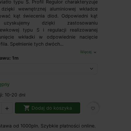
iatło typu S. Profil Regulor charakteryzuje
 dzięki wewnętrznej aluminiowej wkładce
ować kąt świecenia diod. Odpowiedni kąt
 uzyskujemy dzięki zastosowaniu
ewkowej typu S i regulacji realizowanej
nięcie wkładki w odpowiednie nacięcie
ila. Spełnienie tych dwóch...
Więcej
expand_more
tawu: 1m
ępny
i: 10-20 dni

Dodaj do koszyka

favorite_border
awa od 1000pln. Szybkie płatności online.