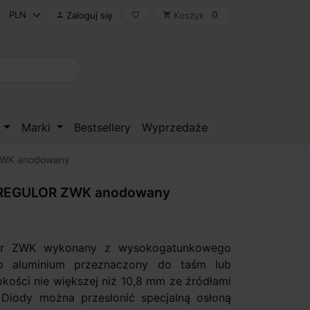
0
Zaloguj się
Koszyk

favorite_border
shopping_cart
D
Marki
Bestsellery
Wyprzedaże
 ZWK anodowany
D REGULOR ZWK anodowany
lor ZWK wykonany z wysokogatunkowego
o aluminium przeznaczony do taśm lub
okości nie większej niż 10,8 mm ze źródłami
 Diody można przesłonić specjalną osłoną