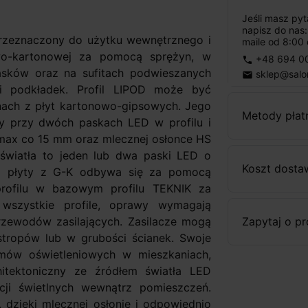
Jeśli masz py
napisz do nas
rzeznaczony do użytku wewnętrznego i
maile od 8:00 
wo-kartonowej za pomocą sprężyn, w
+48 694 0
phone
sków oraz na sufitach podwieszanych
sklep@salo
email
i podkładek. Profil LIPOD może być
nach z płyt kartonowo-gipsowych. Jego
Metody płat
y przy dwóch paskach LED w profilu i
 max co 15 mm oraz mlecznej osłonce HS
ło światła to jeden lub dwa paski LED o
Koszt dosta
a płyty z G-K odbywa się za pomocą
profilu w bazowym profilu TEKNIK za
wszystkie profile, oprawy wymagają
zewodów zasilających. Zasilacze mogą
Zapytaj o p
stropów lub w grubości ścianek. Swoje
mów oświetleniowych w mieszkaniach,
chitektoniczny ze źródłem światła LED
acji świetlnych wewnątrz pomieszczeń.
a, dzięki mlecznej osłonie i odpowiednio