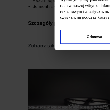
HS22 i odpowiednią taśmą LED dawał jedno
ruch w naszej witrynie. Inf
do montaż w profilu Teknik zalecane 6 z
reklamowym i analitycznym. 
uzyskanymi podczas korzysta
Szczegóły produktu
Odmowa
Zobacz także