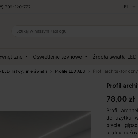
8) 799-220-777
zewnętrzne
Oświetlenie szynowe
Źródła światła LE
Profil architektoniczn
e LED, listwy, linie światła
Profile LED ALU
Profil arch
78,00 zł
Profil archi
do użytku w
płycie gip
profilu noś