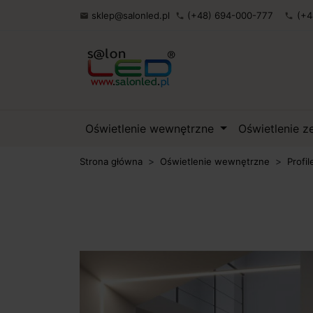
sklep@salonled.pl
(+48) 694-000-777
(+4

phone
phone
Oświetlenie wewnętrzne
Oświetlenie 
Strona główna
Oświetlenie wewnętrzne
Profil