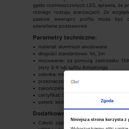
gęsto rozmieszczonych LED, sprawia, że pr
różnego rodzaju aranżacjach. Ze względ
pasków wewnątrz profilu może być o
oświetlenie podstawowe
Parametry techniczne:
materiał: aluminium anodowane
długości standardowe: 1m, 2m
mocowanie: za pomocą zastrzasku TEK
płyty G-K lub sufitu Armstronga
osłonka: mleczna lub przeźroczysta w k
przeznaczenie: 1 lub 2 paski LED o max
zakończenie profilu: zaślepka Lipod z t
certyfikat: CE
Zgoda
patent: wzór chroniony
Dodatkowe informacje:
Niniejsza strona korzysta z
Całość zaprojektowana w taki sposób, 
Wykorzystujemy pliki cookie 