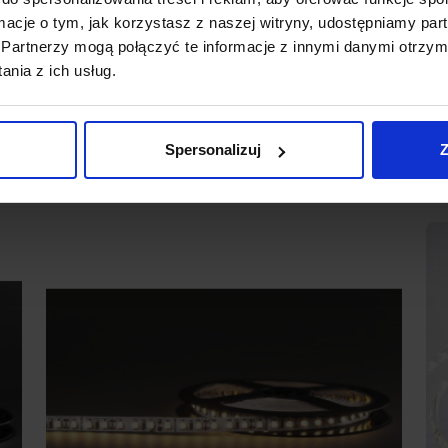
litą linię światła
ormacje o tym, jak korzystasz z naszej witryny, udostępniamy p
atrzasków na 1mb (3 pary)
Partnerzy mogą połączyć te informacje z innymi danymi otrzym
nia z ich usług.
Spersonalizuj
Z