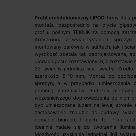
Profil architektoniczny LIPOD
firmy Kluś p
montażu bezpośrednio na płycie gipso
profilu nośnym TEKNIK za pomocą zatrza
Armstronga z wykorzystaniem sprężyn 
montowany zarówno w sufitach, jak i ścia
wysokość została tak zaprojektowana, ab
diodach gęsto rozstawionych, o rozstawie
22 świeciły jednolitą linią światła. Źród
szerokości 8-10 mm. Montaż do podłoż
sprężyn, a w przypadku umieszczenia 
pomocą zatrzasków. Podczas montażu 
wcześniejszego doprowadzenia do nich pr
być umieszczane luzem na lewej stronie 
zastosowanie znajdzie do budowy syste
domach, biurach, firmach itp. Profil ar
idealnie nadaje się do tworzenia ilumin
Możliwość uzyskania jednolitej linii światł