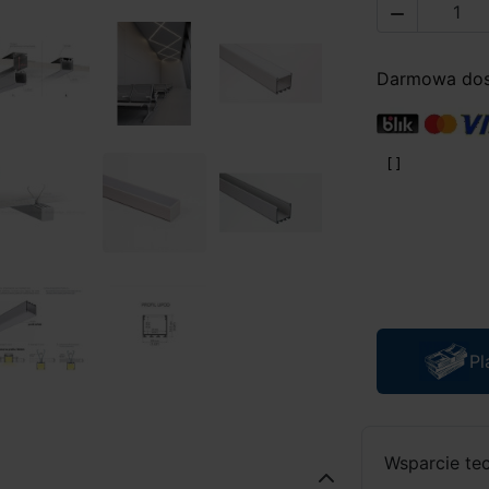

Darmowa dost
Pl
Wsparcie te