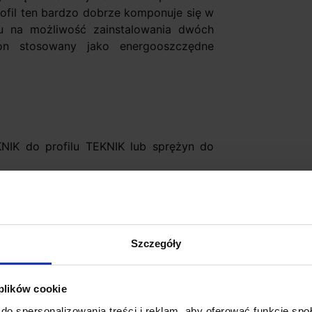
ofil ten bardzo dobrze komponuje się w
u na możliwość zainstalowania dwóch
n stosowany jako energooszczędne
NIK do profilu TEKNIK lub sprężyn do
omplecie
 szerokości 10mm
worzywa sztucznego (brak w zestawie)
Szczegóły
 plików cookie
by profil Lipod wraz z mleczną osłonką
do spersonalizowania treści i reklam, aby oferować funkcje sp