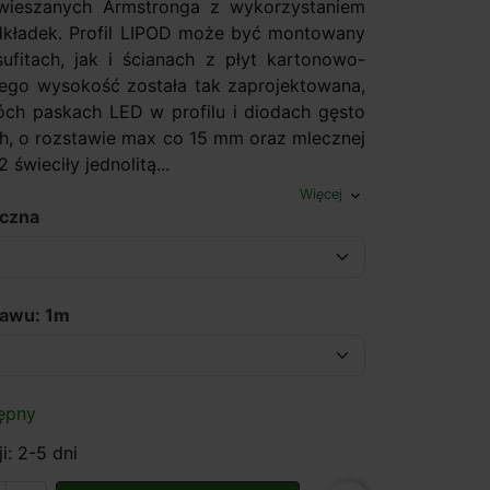
dwieszanych Armstronga z wykorzystaniem
dkładek. Profil LIPOD może być montowany
fitach, jak i ścianach z płyt kartonowo-
ego wysokość została tak zaprojektowana,
ch paskach LED w profilu i diodach gęsto
h, o rozstawie max co 15 mm oraz mlecznej
 świeciły jednolitą...
Więcej
expand_more
eczna
tawu: 1m
ępny
i: 2-5 dni