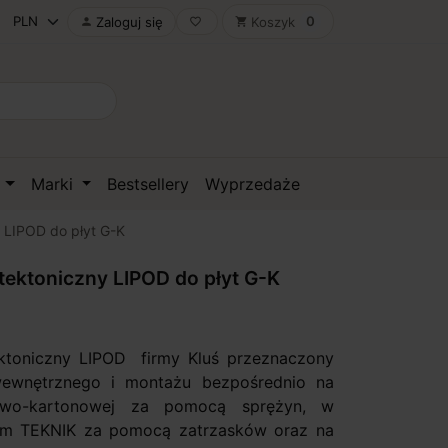
0
Zaloguj się
Koszyk

favorite_border
shopping_cart
D
Marki
Bestsellery
Wyprzedaże
y LIPOD do płyt G-K
itektoniczny LIPOD do płyt G-K
tektoniczny LIPOD firmy Kluś przeznaczony
ewnętrznego i montażu bezpośrednio na
sowo-kartonowej za pomocą sprężyn, w
nym TEKNIK za pomocą zatrzasków oraz na