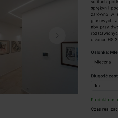
sufitach po
sprężyn i po
zarówno w su
gipsowych. J
aby przy dwó
rozstawionyc
Next
osłonce HS 22
Osłonka: Ml
Długość zes
Produkt dost
Czas realizacj