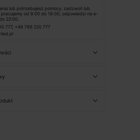
tania lub potrzebujesz pomocy, zadzwoń lub
: pracujemy od 8:00 do 18:00, odpowiedzi na e-
do 22:00.
00 777
,
+48 799 220 777
nled.pl
ności
wy
rodukt