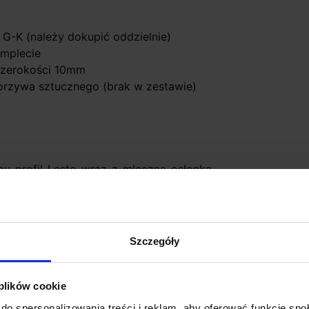
G-K (należy dokupić oddzielnie)
omplecie
 szerokości 10mm
worzywa sztucznego (brak w zestawie)
by profil Lesto wraz z mleczną osłonką
litą linię światła
Szczegóły
 plików cookie
do spersonalizowania treści i reklam, aby oferować funkcje sp