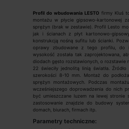
Profil do wbudowania LESTO
firmy Kluś t
montażu w płycie gipsowo-kartonowej za
sprężyn (brak w zestawie). Profil Lesto 
jak i ścianach z płyt kartonowo-gipsowy
konstrukcją nośną sufitu lub ścianki. Po
oprawy zbudowane z tego profilu, do is
wysokość została tak zaprojektowana, ab
diodach gęsto rozstawionych, o rozstawie
22 świeciły jednolitą linią światła. Źród
szerokości 8-10 mm. Montaż do podłoż
sprężyn montażowych. Podczas montażu
wcześniejszego doprowadzenia do nich pr
być umieszczane luzem na lewej stronie 
zastosowanie znajdzie do budowy syste
domach, biurach, firmach itp.
Parametry techniczne: