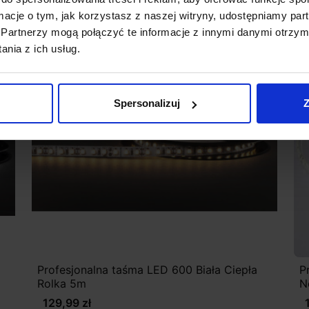
ormacje o tym, jak korzystasz z naszej witryny, udostępniamy p
Partnerzy mogą połączyć te informacje z innymi danymi otrzym
nia z ich usług.
Spersonalizuj
Z
Profesjonalna taśma LED 600 Biała Ciepła
P
Rolka 5m
N
129,99 zł