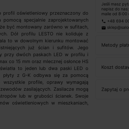
Jeśli masz py
napisz do nas
o profil oświetleniowy przeznaczony do
maile od 8:00 
 pomocą specjalnie zaprojektowanych
+48 694 0
phone
może być montowany zarówno w sufitach,
sklep@salo
email
ch. Dół profilu LESTO nie koliduje z
zwala to w dowolnym kierunku montować
Metody płat
tniejących już ścian i sufitów. Jego
y przy dwóch paskach LED w profilu i
 max co 15 mm oraz mlecznej osłonce HS
Koszt dosta
ło światła to jeden lub dwa paski LED o
a płyty z G-K odbywa się za pomocą
 wszystkie profile, oprawy wymagają
zewodów zasilających. Zasilacze mogą
Zapytaj o p
stropów lub w grubości ścianek. Swoje
mów oświetleniowych w mieszkaniach,