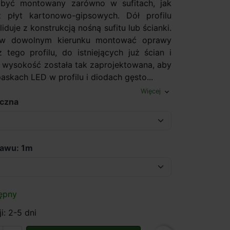
być montowany zarówno w sufitach, jak
z płyt kartonowo-gipsowych. Dół profilu
iduje z konstrukcją nośną sufitu lub ścianki.
 w dowolnym kierunku montować oprawy
tego profilu, do istniejących już ścian i
o wysokość została tak zaprojektowana, aby
skach LED w profilu i diodach gęsto...
Więcej
expand_more
eczna
tawu: 1m
ępny
i: 2-5 dni