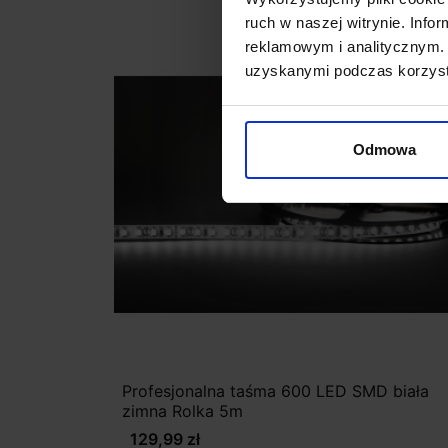
ruch w naszej witrynie. Inf
reklamowym i analitycznym. 
uzyskanymi podczas korzysta
Odmowa
Profesjonalna taśma 600 LED SMD biała
zimna Rolka 5m
129,99 zł