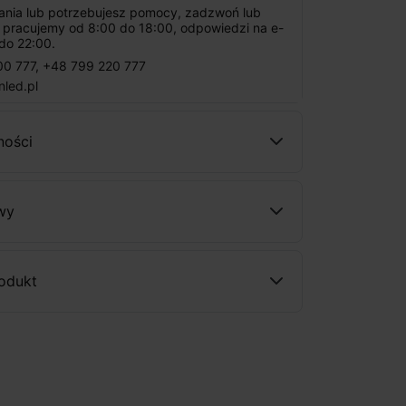
tania lub potrzebujesz pomocy, zadzwoń lub
: pracujemy od 8:00 do 18:00, odpowiedzi na e-
do 22:00.
00 777
,
+48 799 220 777
nled.pl
ności
wy
rodukt