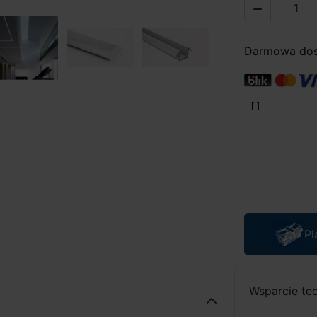

Darmowa dost
Pl
Wsparcie te