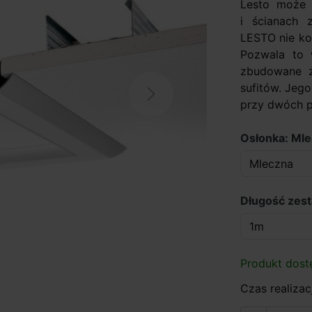
Lesto może 
i ścianach 
LESTO nie kol
Pozwala to
zbudowane z 
sufitów. Jeg
Next
przy dwóch pa
Osłonka: Ml
Długość zes
Produkt dost
Czas realizacj