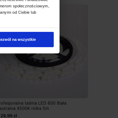
artnerom społecznościowym,
anymi od Ciebie lub
ezwól na wszystkie
rofesjonalna taśma LED 600 Biała
eutralna 4500K rolka 5m
129,99 zł