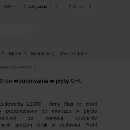
0
Zaloguj się
Koszyk

favorite_border
shopping_cart
D
Marki
Bestsellery
Wyprzedaże
owania w płytę G-K
TO do wbudowania w płytę G-K
budowania LESTO firmy Kluś to profil
owy przeznaczony do montażu w płycie
artonowej za pomocą specjalnie
anych sprężyn (brak w zestawie). Profil