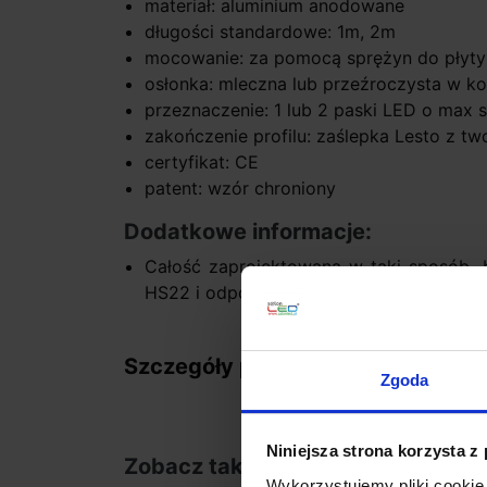
materiał: aluminium anodowane
długości standardowe: 1m, 2m
mocowanie: za pomocą sprężyn do płyty 
osłonka: mleczna lub przeźroczysta w k
przeznaczenie: 1 lub 2 paski LED o max
zakończenie profilu: zaślepka Lesto z t
certyfikat: CE
patent: wzór chroniony
Dodatkowe informacje:
Całość zaprojektowana w taki sposób, 
HS22 i odpowiednią taśmą LED dawał jedno
Szczegóły produktu
Zgoda
Niniejsza strona korzysta z
Zobacz także
Wykorzystujemy pliki cookie 