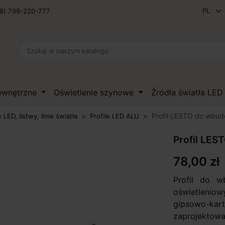
8) 799-220-777
zewnętrzne
Oświetlenie szynowe
Źródła światła LE
Profil LESTO do wbud
e LED, listwy, linie światła
Profile LED ALU
Profil LES
78,00 zł
Profil do w
oświetleni
gipsowo-k
zaprojektow