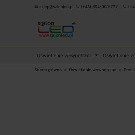
sklep@salonled.pl
(+48) 694-000-777
(+4

phone
phone
Oświetlenie wewnętrzne
Oświetlenie 
Strona główna
Oświetlenie wewnętrzne
Profil