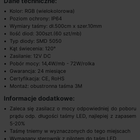
Dane techniczne:
Kolor: RGB (wielokolorowa)
Poziom ochrony: IP64
Wymiary taśmy: dł.500cm x szer.10mm
Ilość diod: 300szt.(60 szt/mb)
Typ diody: SMD 5050
Kąt świecenia: 120°
Zasilanie: 12V DC
Pobór mocy: 14,4W/mb - 72W/rolka
Gwarancja: 24 miesiące
Certyfikacja: CE, RoHS
Montaż: obustronna taśma 3M
Informacje dodatkowe:
Zaleca się zasilacz o mocy odpowiedniej do poboru
prądu odp. długości taśmy LED, najlepiej z zapasem
5-20%
Taśmę tniemy w wyznaczonych do tego miejscach
Wymagany sterownik z pilotem do taśm LED