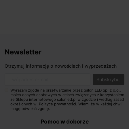
odpowiednio pokierować i doradzić dzięki 
nasze wymarzone oświetlenie. Dodatkowo ud
osiągnąć w przyzwoitych pieniądzach.
Newsletter
Otrzymuj informację o nowościach i wyprzedażach
Twój adres e-mail
Wyrażam zgodę na przetwarzanie przez Salon LED Sp. z o.o.,
moich danych osobowych w celach związanych z korzystaniem
ze Sklepu internetowego salonled.pl w zgodzie i według zasad
określonych w
Polityce prywatności.
Wiem, że w każdej chwili
mogę odwołać zgodę.
Pomoc w doborze