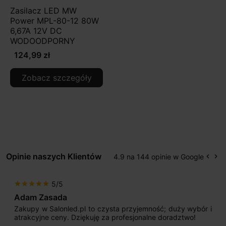
Zasilacz LED MW
Power MPL-80-12 80W
6,67A 12V DC
WODOODPORNY
124,99 zł
Zobacz szczegóły
Opinie naszych Klientów
4.9 na 144 opinie w Google
keyboard_arrow_left
keyboard_arrow_right
Popr
Na
5/5
star
star
star
star
star
Max777
; duży wybór i
Jestem bardzo zadowolony. Przede wsz
doradztwo!
początku uderzyło mnie profesjonalne 
sprzedającego. Pan ma duże doświadczenie