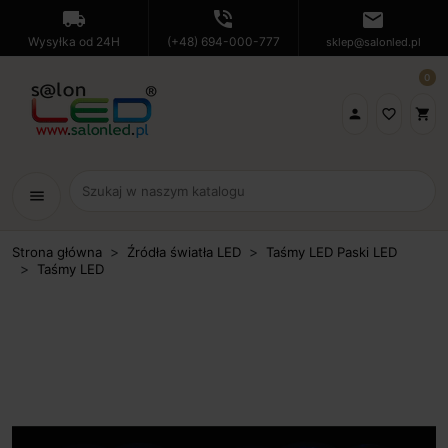
local_shipping
phone_in_talk
mail
Wysyłka od 24H
(+48) 694-000-777
sklep@salonled.pl
0

favorite_border
shopping_cart
menu
Strona główna
Źródła światła LED
Taśmy LED Paski LED
Taśmy LED