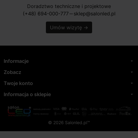
Doradztwo techniczne i projektowe
(+48) 694-000-777
sklep@salonled.pl
horizontal_rule
Umów wizytę
→
Informacje
arrow_drop_down
Zobacz
arrow_drop_down
Twoje konto
arrow_drop_down
Informacja o sklepie
arrow_drop_down
© 2026 Salonled.pl™