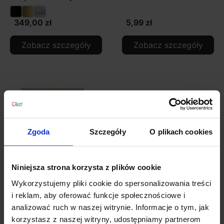
349,00 zł
5,99 zł
Zobacz szczegóły
Zobacz szczegóły
Zgoda
Szczegóły
O plikach cookies
Niniejsza strona korzysta z plików cookie
Sterownik radiowy do
Sterownik radiowy do
Wykorzystujemy pliki cookie do spersonalizowania treści
taśm LED RF20 144W
taśm LED RGB RF6-T
i reklam, aby oferować funkcje społecznościowe i
79,99 zł
177,99 zł
analizować ruch w naszej witrynie. Informacje o tym, jak
korzystasz z naszej witryny, udostępniamy partnerom