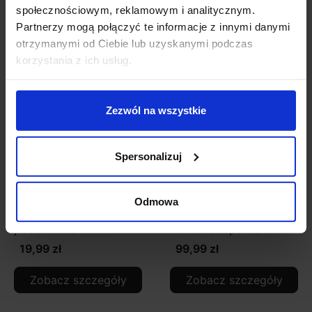
Zobacz szczegóły
Zobacz szczegóły
społecznościowym, reklamowym i analitycznym.
Partnerzy mogą połączyć te informacje z innymi danymi
otrzymanymi od Ciebie lub uzyskanymi podczas
korzystania z ich usług.
Zezwól na wszystkie
Spersonalizuj
Sterownik z pilotem do
Taśma LED RGB 150
Odmowa
taśm LED na
LED Rolka 5m
podczerwień
niewodoodporna 10mm
19,99 zł
99,99 zł
Zobacz szczegóły
Zobacz szczegóły