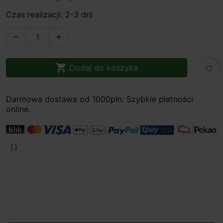
Czas realizacji: 2-3 dni



Dodaj do koszyka
favorite_border
Darmowa dostawa od 1000pln. Szybkie płatności
online.