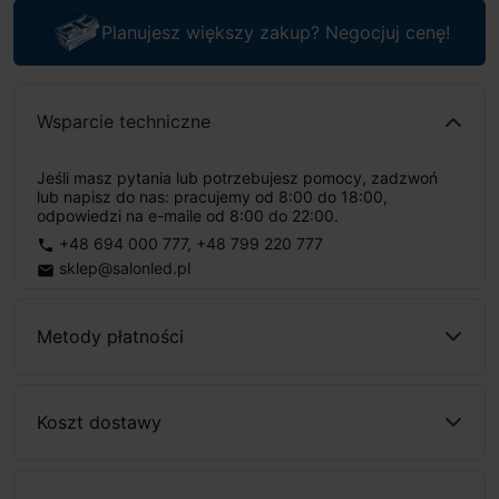
Planujesz większy zakup? Negocjuj cenę!
Wsparcie techniczne
Jeśli masz pytania lub potrzebujesz pomocy, zadzwoń
lub napisz do nas: pracujemy od 8:00 do 18:00,
odpowiedzi na e-maile od 8:00 do 22:00.
+48 694 000 777
,
+48 799 220 777
phone
sklep@salonled.pl
email
Metody płatności
Koszt dostawy