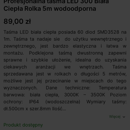
Profesjonalna taśma LED 300 Biała
Ciepła Rolka 5m wodoodporna
89,00 zł
Taśma LED biała ciepła posiada 60 diod SMD3528 na
1m. Taśma ta nadaje sie do użytku wewnętrznego i
zewnętrznego, jest bardzo elastyczna i łatwa w
montażu. Podklejona taśmą dwustronną zapewni
sprawne i szybkie ułożenie, idealna do uzyskania
ciekawych aranżacji we wnętrzach. Taśma
sprzedawana jest w rolkach o długości 5 metrów,
możliwe jest jej przecinanie w miejscach do tego
wyznaczonych. Dane techniczne: Temperatura
barwowa: biała ciepła, 3000K – 3500K Poziom
ochrony: IP64 (wodoszczelna) Wymiary taśmy:
dł.500cm x szer.8mm Ilość...
Więcej
expand_more
Produkt dostępny