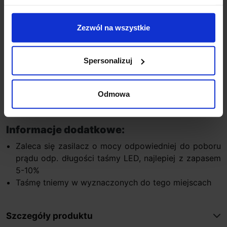
Wymiary taśmy: dł.500cm x szer.8mm
Ilość diod: 300szt.(60 szt/mb)
Zezwól na wszystkie
Typ diody: SMD 3528
Kąt świecenia: 120°
Zasilanie: 12V DC
Spersonalizuj
Pobór mocy: 4,8W/mb 24W/rolka
Strumień światła: 240 lm/mb 1200 lm/rolka
Odmowa
Gwarancja: 24 miesiące
Certyfikacja: CE, RoHS
Informacje dodatkowe:
Zaleca się zasilacz o mocy odpowiedniej do poboru
prądu odp. długości taśmy LED, najlepiej z zapasem
5-10%
Taśmę tniemy w wyznaczonych do tego miejscach
Szczegóły produktu