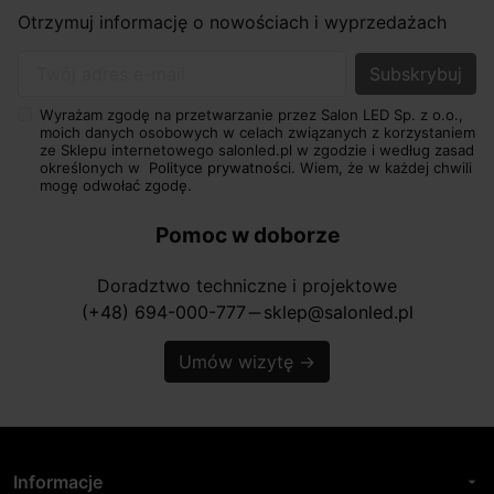
Otrzymuj informację o nowościach i wyprzedażach
Twój adres e-mail
Wyrażam zgodę na przetwarzanie przez Salon LED Sp. z o.o.,
moich danych osobowych w celach związanych z korzystaniem
ze Sklepu internetowego salonled.pl w zgodzie i według zasad
określonych w
Polityce prywatności.
Wiem, że w każdej chwili
mogę odwołać zgodę.
Pomoc w doborze
Doradztwo techniczne i projektowe
(+48) 694-000-777
sklep@salonled.pl
horizontal_rule
Umów wizytę
→
Informacje
arrow_drop_down