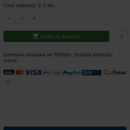
Czas realizacji: 2-3 dni



Dodaj do koszyka
favorite_border
Darmowa dostawa od 1000pln. Szybkie płatności
online.