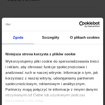
Opis
Taśma LED biała ciepła posiada 60 diod SMD3528 na
Zgoda
Szczegóły
O plikach cookies
1m. Taśma ta nadaje sie do użytku wewnętrznego i
zewnętrznego, jest bardzo elastyczna i łatwa w
Niniejsza strona korzysta z plików cookie
montażu. Podklejona taśmą dwustronną zapewni
sprawne i szybkie ułożenie, idealna do uzyskania
Wykorzystujemy pliki cookie do spersonalizowania treści
ciekawych aranżacji we wnętrzach. Taśma
i reklam, aby oferować funkcje społecznościowe i
sprzedawana jest w rolkach o długości 5 metrów,
analizować ruch w naszej witrynie. Informacje o tym, jak
możliwe jest jej przecinanie w miejscach do tego
korzystasz z naszej witryny, udostępniamy partnerom
wyznaczonych.
społecznościowym, reklamowym i analitycznym.
Partnerzy mogą połączyć te informacje z innymi danymi
Dane techniczne:
otrzymanymi od Ciebie lub uzyskanymi podczas
Temperatura barwowa: biała ciepła, 3000K – 3500K
korzystania z ich usług.
Poziom ochrony: IP64 (wodoszczelna)