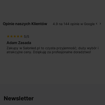
Opinie naszych Klientów
4.9 na 144 opinie w Google
keyboard_arrow_left
keyboard_arrow_right
Popr
Na
5/5
star
star
star
star
star
Adam Zasada
Zakupy w Salonled.pl to czysta przyjemność; duży wybór i
atrakcyjne ceny. Dziękuję za profesjonalne doradztwo!
Newsletter