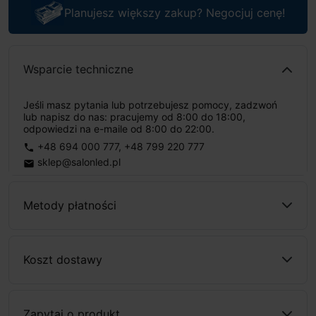
Planujesz większy zakup? Negocjuj cenę!
Wsparcie techniczne
Jeśli masz pytania lub potrzebujesz pomocy, zadzwoń
lub napisz do nas: pracujemy od 8:00 do 18:00,
odpowiedzi na e-maile od 8:00 do 22:00.
+48 694 000 777
,
+48 799 220 777
phone
sklep@salonled.pl
email
Metody płatności
Koszt dostawy
Zapytaj o produkt