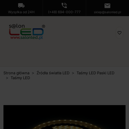
local_shipping
phone_in_talk
mail
Wysyłka od 24H
(+48) 694-000-777
sklep@salonled.pl
favorite_border
Strona główna
Źródła światła LED
Taśmy LED Paski LED
Taśmy LED