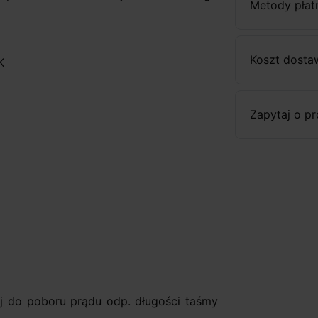
Metody płat
Koszt dosta
K
Zapytaj o p
ej do poboru prądu odp. długości taśmy