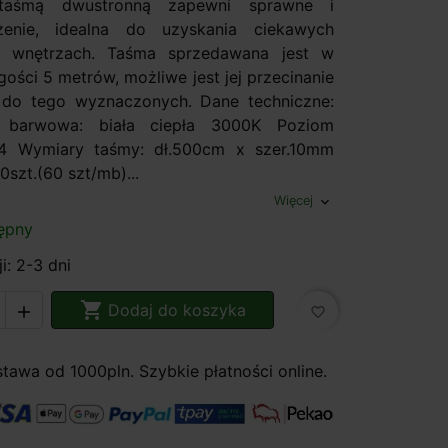
 taśmą dwustronną zapewni sprawne i
żenie, idealna do uzyskania ciekawych
e wnętrzach. Taśma sprzedawana jest w
gości 5 metrów, możliwe jest jej przecinanie
 do tego wyznaczonych. Dane techniczne:
a barwowa: biała ciepła 3000K Poziom
64 Wymiary taśmy: dł.500cm x szer.10mm
0szt.(60 szt/mb)...
Więcej
expand_more
ępny
i: 2-3 dni

Dodaj do koszyka

favorite_border
awa od 1000pln. Szybkie płatności online.