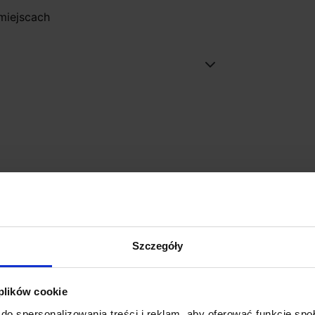
miejscach
Szczegóły
 plików cookie
do spersonalizowania treści i reklam, aby oferować funkcje sp