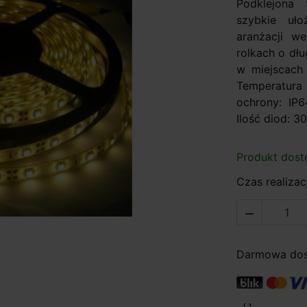
Podklejona
szybkie uło
aranżacji w
rolkach o dłu
w miejscach
Temperatur
ochrony: IP
Ilość diod: 30
Produkt dost
Czas realizacj

Darmowa dost