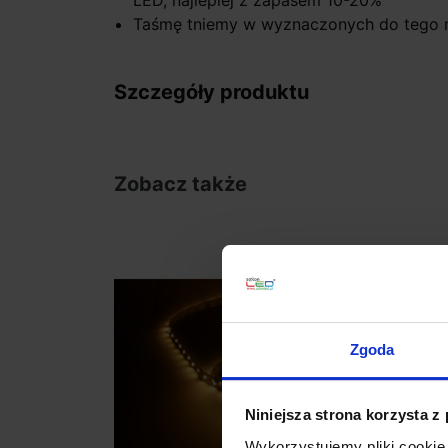
LED, najlepiej z zapasem 10-20%
Taśmę tniemy w wyznaczonych do tego 
Szczegóły produktu
Zobacz także
Zgoda
Niniejsza strona korzysta z
Wykorzystujemy pliki cookie 