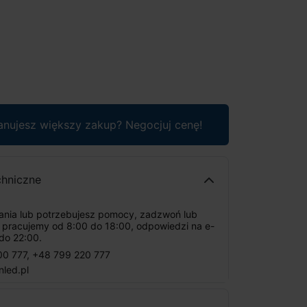
anujesz większy zakup? Negocjuj cenę!
chniczne
tania lub potrzebujesz pomocy, zadzwoń lub
: pracujemy od 8:00 do 18:00, odpowiedzi na e-
do 22:00.
00 777
,
+48 799 220 777
nled.pl