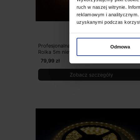
ruch w naszej witrynie. Inf
reklamowym i analitycznym. 
uzyskanymi podczas korzysta
Profesjonalna taśma LED 300 Biała Ciepła
Odmowa
Rolka 5m niewodoodporna
79,99 zł
Zobacz szczegóły