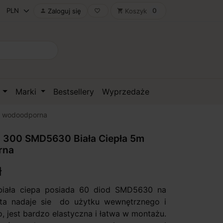
0
Zaloguj się
Koszyk

favorite_border
shopping_cart
D
Marki
Bestsellery
Wyprzedaże
m wodoodporna
 300 SMD5630 Biała Ciepła 5m
rna
ł
iała ciepa posiada 60 diod SMD5630 na
ta nadaje sie do użytku wewnętrznego i
, jest bardzo elastyczna i łatwa w montażu.