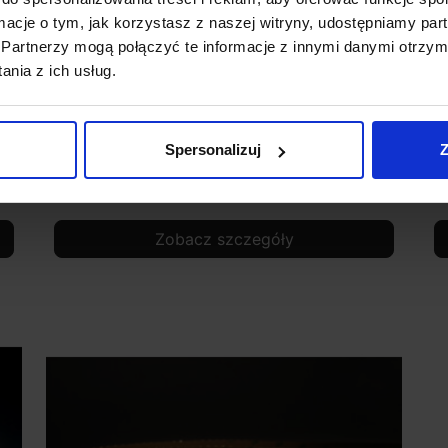
ormacje o tym, jak korzystasz z naszej witryny, udostępniamy p
Partnerzy mogą połączyć te informacje z innymi danymi otrzym
nia z ich usług.
Profesjonalna taśma LED 300 Biała Ciepła
P
Spersonalizuj
Z
Rolka 5m wodoodporna
R
89,00 zł
Zobacz szczegóły