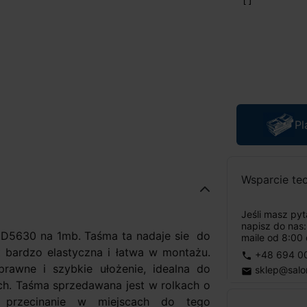
Pl
Wsparcie te
Jeśli masz py
napisz do nas
MD5630 na 1mb. Taśma ta nadaje sie do
maile od 8:00 
 bardzo elastyczna i łatwa w montażu.
+48 694 0
phone
rawne i szybkie ułożenie, idealna do
sklep@salo
email
ch. Taśma sprzedawana jest w rolkach o
j przecinanie w miejscach do tego