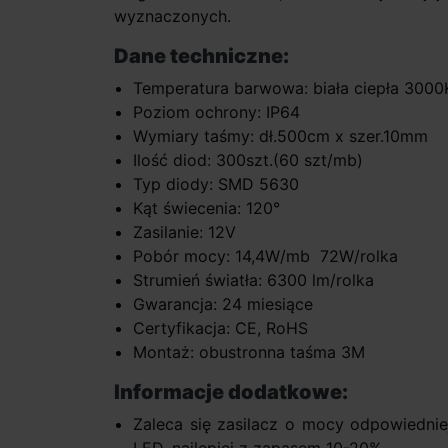
wyznaczonych.
Dane techniczne:
Temperatura barwowa: biała ciepła 3000
Poziom ochrony: IP64
Wymiary taśmy: dł.500cm x szer.10mm
Ilość diod: 300szt.(60 szt/mb)
Typ diody: SMD 5630
Kąt świecenia: 120°
Zasilanie: 12V
Pobór mocy: 14,4W/mb 72W/rolka
Strumień światła: 6300 lm/rolka
Gwarancja: 24 miesiące
Certyfikacja: CE, RoHS
Montaż: obustronna taśma 3M
Informacje dodatkowe:
Zaleca się zasilacz o mocy odpowiedni