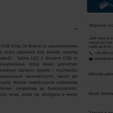
Pl
Wsparcie te
Jeśli masz py
napisz do nas
d COB (Chip On Board) to zaawansowane
maile od 8:00 
, które zapewnia linię światła, wysoką
+48 694 0
phone
rwałość. Taśma LED z diodami COB to
sklep@salo
email
wietleniowe, które świeci jednolitym
norodnym barwom światła i możliwości
Metody płat
 zastosowań wewnętrznych, takich jak
acyjne. Wysoki współczynnik oddawania
kowo zwiększają jej funkcjonalność.
Koszt dosta
itów, wnęk, półek itp. dostępna w wersji
Zapytaj o p