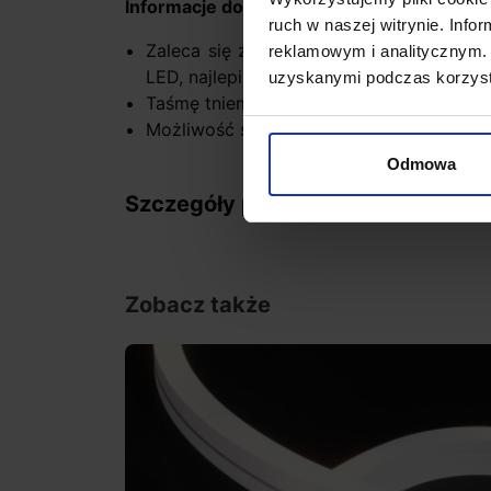
Informacje dodatkowe:
ruch w naszej witrynie. Inf
Zaleca się zasilacz o mocy odpowiedni
reklamowym i analitycznym. 
LED, najlepiej z zapasem 20%
uzyskanymi podczas korzysta
Taśmę tniemy w wyznaczonych do tego 
Możliwość ściemniania po podłączeniu 
Odmowa
Szczegóły produktu
Zobacz także