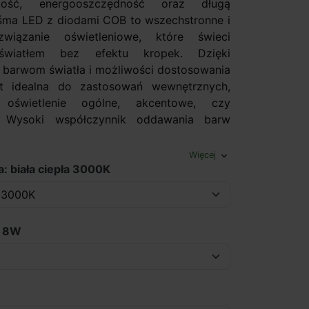
ość, energooszczędność oraz długą
śma LED z diodami COB to wszechstronne i
wiązanie oświetleniowe, które świeci
 światłem bez efektu kropek. Dzięki
barwom światła i możliwości dostosowania
est idealna do zastosowań wewnętrznych,
 oświetlenie ogólne, akcentowe, czy
. Wysoki współczynnik oddawania barw
Więcej
expand_more
a: biała ciepła 3000K
: 8W