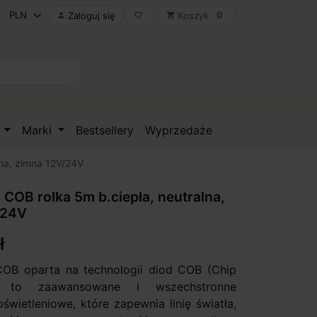
0
Zaloguj się
Koszyk

favorite_border
shopping_cart
D
Marki
Bestsellery
Wyprzedaże
na, zimna 12V/24V
COB rolka 5m b.ciepła, neutralna,
/24V
ł
OB oparta na technologii diod COB (Chip
 to zaawansowane i wszechstronne
świetleniowe, które zapewnia linię światła,