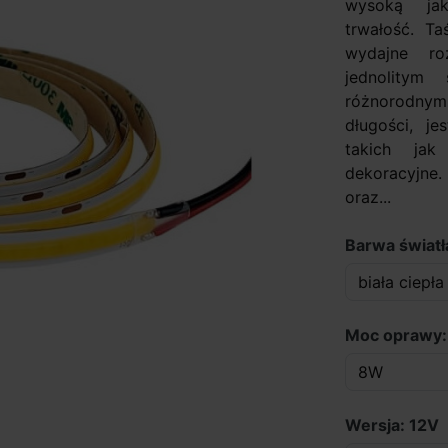
wysoką jak
trwałość. Ta
wydajne roz
jednolitym
różnorodnym 
długości, j
takich jak
dekoracyjne
oraz...
Barwa światł
Moc oprawy
Wersja: 12V