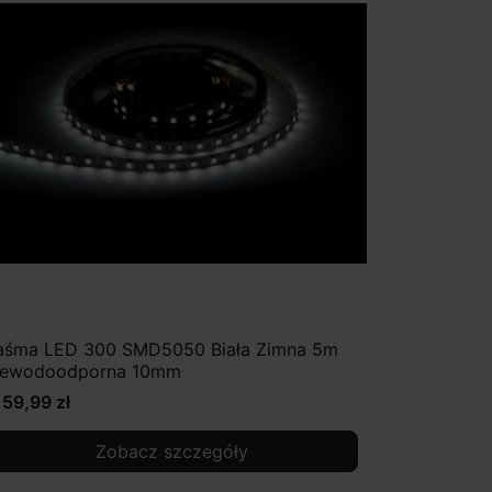
aśma LED 300 SMD5050 Biała Zimna 5m
iewodoodporna 10mm
159,99 zł
Zobacz szczegóły