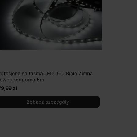
rofesjonalna taśma LED 300 Biała Zimna
iewodoodporna 5m
79,99 zł
Zobacz szczegóły