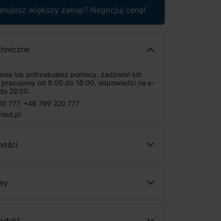
anujesz większy zakup? Negocjuj cenę!
chniczne
tania lub potrzebujesz pomocy, zadzwoń lub
: pracujemy od 8:00 do 18:00, odpowiedzi na e-
do 22:00.
00 777
,
+48 799 220 777
nled.pl
ności
wy
rodukt