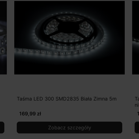
Taśma LED 300 SMD2835 Biała Zimna 5m
T
n
169,99 zł
Zobacz szczegóły