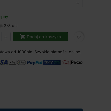
ępny
i: 2-3 dni

Dodaj do koszyka

favorite_border
awa od 1000pln. Szybkie płatności online.