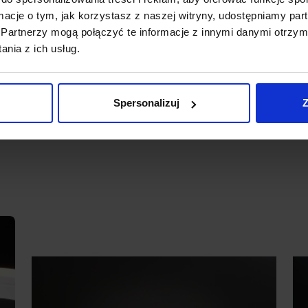
ormacje o tym, jak korzystasz z naszej witryny, udostępniamy p
ej do poboru prądu odp. długości taśmy
Partnerzy mogą połączyć te informacje z innymi danymi otrzym
nia z ich usług.
miejscach
dodatkowego sterownika
Spersonalizuj
Z