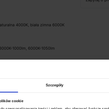
 naturalna 4000K, biała zimna 6000K
 3000K-1000lm, 6000K-1050lm
20°C~+40°C
Szczegóły
 plików cookie
do spersonalizowania treści i reklam, aby oferować funkcje sp