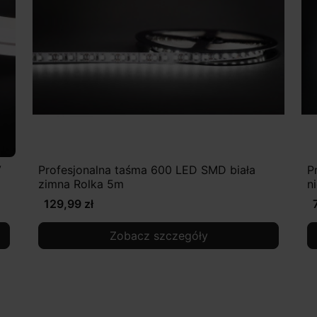
V
Profesjonalna taśma 600 LED SMD biała
P
zimna Rolka 5m
n
129,99 zł
Zobacz szczegóły