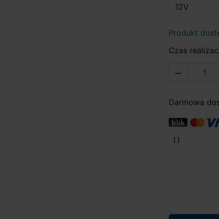
Produkt dost
Czas realizacj

Darmowa dost