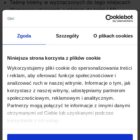
Taśmę tniemy w wyznaczonych do tego miejscach
Wymagany sterownik z pilotem do taśm LED
Szczegóły produktu
Zgoda
Szczegóły
O plikach cookies
Zobacz także
Niniejsza strona korzysta z plików cookie
Wykorzystujemy pliki cookie do spersonalizowania treści
i reklam, aby oferować funkcje społecznościowe i
analizować ruch w naszej witrynie. Informacje o tym, jak
korzystasz z naszej witryny, udostępniamy partnerom
społecznościowym, reklamowym i analitycznym.
Partnerzy mogą połączyć te informacje z innymi danymi
otrzymanymi od Ciebie lub uzyskanymi podczas
korzystania z ich usług.
Inteligentny sterownik
Sterownik radiowy do