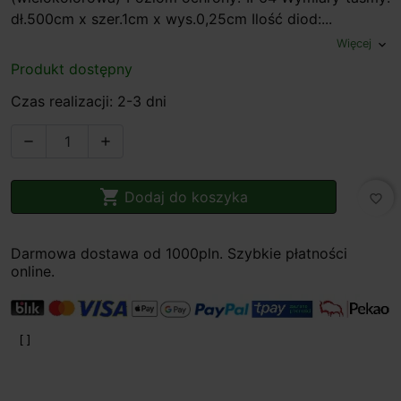
dł.500cm x szer.1cm x wys.0,25cm Ilość diod:...
Więcej
expand_more
Produkt dostępny
Czas realizacji: 2-3 dni



Dodaj do koszyka
favorite_border
Darmowa dostawa od 1000pln. Szybkie płatności
online.