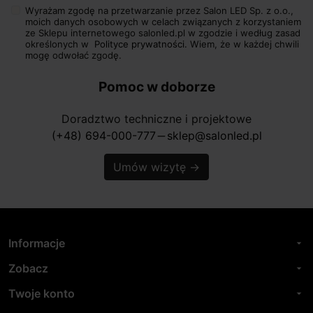
Wyrażam zgodę na przetwarzanie przez Salon LED Sp. z o.o.,
moich danych osobowych w celach związanych z korzystaniem
ze Sklepu internetowego salonled.pl w zgodzie i według zasad
określonych w
Polityce prywatności.
Wiem, że w każdej chwili
mogę odwołać zgodę.
Pomoc w doborze
Doradztwo techniczne i projektowe
(+48) 694-000-777
sklep@salonled.pl
horizontal_rule
Umów wizytę
→
Informacje
arrow_drop_down
Zobacz
arrow_drop_down
Twoje konto
arrow_drop_down