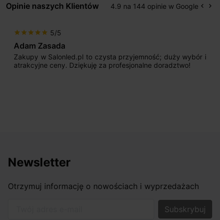
Opinie naszych Klientów
4.9 na 144 opinie w Google
keyboard_arrow_left
keyboard_arrow_right
Popr
Na
5/5
5/
ar
star
star
star
star
star
asada
Max777
Salonled.pl to czysta przyjemność; duży wybór i
Jestem bar
e ceny. Dziękuję za profesjonalne doradztwo!
początku u
sprzedające
odpowiednio
nasze wymar
osiągnąć w p
Newsletter
Otrzymuj informację o nowościach i wyprzedażach
Twój adres e-mail