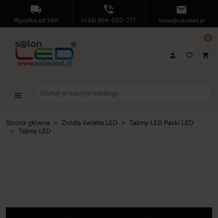
local_shipping
phone_in_talk
mail
Wysyłka od 24H
(+48) 694-000-777
sklep@salonled.pl
0

favorite_border
shopping_cart
menu
Strona główna
Źródła światła LED
Taśmy LED Paski LED
Taśmy LED