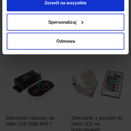
lamp TUYA
taśm LED RF20 144W
Zezwól na wszystkie
bezprzewodowy
Spersonalizuj
349,00 zł
79,99 zł
Zobacz szczegóły
Zobacz szczegóły
Odmowa
Sterownik radiowy do
Sterownik z pilotem do
taśm LED RGB RF6-T
taśm LED na
podczerwień