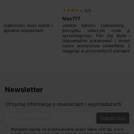
5/5
star
star
star
star
star
Max777
Jestem bardzo zadowolony. Przede wszystkim od
początku uderzyło mnie profesjonalne podejście
sprzedającego. Pan ma duże doświadczenie i potrafi
odpowiednio pokierować i doradzić dzięki czemu mamy
nasze wymarzone oświetlenie. Dodatkowo udało się to
osiągnąć w przyzwoitych pieniądzach.
Newsletter
Otrzymuj informację o nowościach i wyprzedażach
Twój adres e-mail
Wyrażam zgodę na przetwarzanie przez Salon LED Sp. z o.o.,
moich danych osobowych w celach związanych z korzystaniem