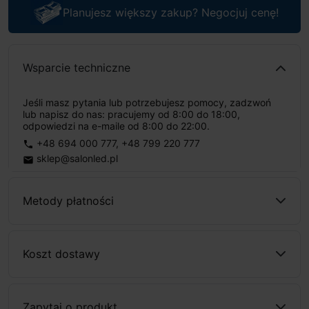
Planujesz większy zakup? Negocjuj cenę!
Wsparcie techniczne
Jeśli masz pytania lub potrzebujesz pomocy, zadzwoń
lub napisz do nas: pracujemy od 8:00 do 18:00,
odpowiedzi na e-maile od 8:00 do 22:00.
+48 694 000 777
,
+48 799 220 777
phone
sklep@salonled.pl
email
Metody płatności
Koszt dostawy
Zapytaj o produkt