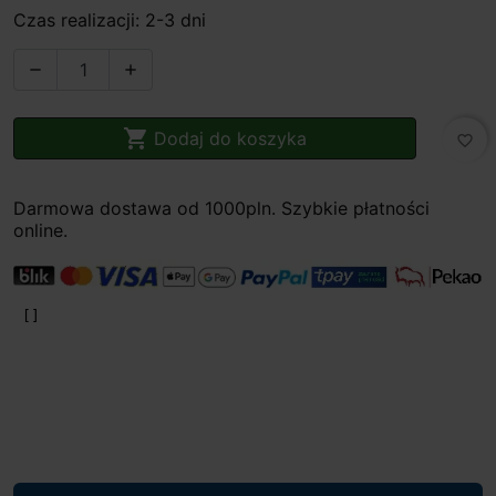
Czas realizacji: 2-3 dni



Dodaj do koszyka
favorite_border
Darmowa dostawa od 1000pln. Szybkie płatności
online.