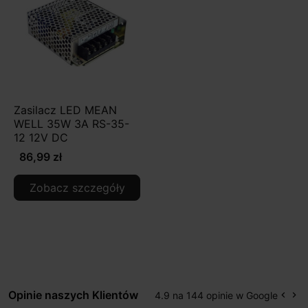
Zasilacz LED MEAN
WELL 35W 3A RS-35-
12 12V DC
86,99 zł
Zobacz szczegóły
Opinie naszych Klientów
4.9 na 144 opinie w Google
keyboard_arrow_left
keyboard_arrow_right
Popr
Na