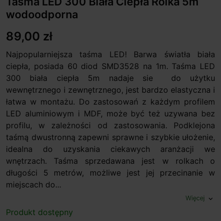
Taśma LED 300 Biała Ciepła Rolka 5m
wodoodporna
89,00 zł
Najpopularniejsza taśma LED! Barwa światła biała
ciepła, posiada 60 diod SMD3528 na 1m. Taśma LED
300 biała ciepła 5m nadaje sie do użytku
wewnętrznego i zewnętrznego, jest bardzo elastyczna i
łatwa w montażu. Do zastosowań z każdym profilem
LED aluminiowym i MDF, może być też uzywana bez
profilu, w zależności od zastosowania. Podklejona
taśmą dwustronną zapewni sprawne i szybkie ułożenie,
idealna do uzyskania ciekawych aranżacji we
wnętrzach. Taśma sprzedawana jest w rolkach o
długości 5 metrów, możliwe jest jej przecinanie w
miejscach do...
Więcej
expand_more
Produkt dostępny