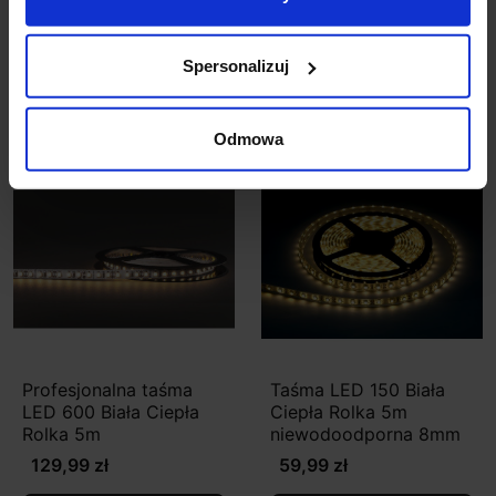
niewodoodporna
79,99 zł
89,00 zł
Spersonalizuj
Zobacz szczegóły
Zobacz szczegóły
Odmowa
Profesjonalna taśma
Taśma LED 150 Biała
LED 600 Biała Ciepła
Ciepła Rolka 5m
Rolka 5m
niewodoodporna 8mm
129,99 zł
59,99 zł