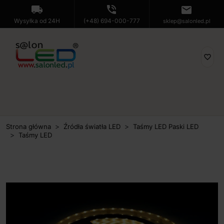
local_shipping
phone_in_talk
mail
Wysyłka od 24H
(+48) 694-000-777
sklep@salonled.pl
favorite_border
Strona główna
Źródła światła LED
Taśmy LED Paski LED
Taśmy LED