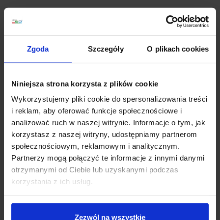
Szczegóły produktu
Zgoda
Szczegóły
O plikach cookies
Zobacz także
Niniejsza strona korzysta z plików cookie
Wykorzystujemy pliki cookie do spersonalizowania treści
i reklam, aby oferować funkcje społecznościowe i
analizować ruch w naszej witrynie. Informacje o tym, jak
korzystasz z naszej witryny, udostępniamy partnerom
społecznościowym, reklamowym i analitycznym.
Partnerzy mogą połączyć te informacje z innymi danymi
otrzymanymi od Ciebie lub uzyskanymi podczas
korzystania z ich usług.
Profesjonalna taśma
Profesjonalna taśma
LED 300 Biała Ciepła
LED 300 Biała Ciepła
Rolka 5m
Rolka 5m wodoodporna
Zezwól na wszystkie