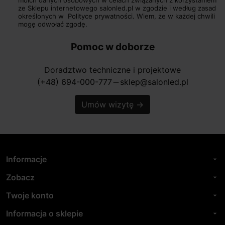
ze Sklepu internetowego salonled.pl w zgodzie i według zasad
określonych w
Polityce prywatności.
Wiem, że w każdej chwili
mogę odwołać zgodę.
Pomoc w doborze
Doradztwo techniczne i projektowe
(+48) 694-000-777
sklep@salonled.pl
horizontal_rule
Umów wizytę
→
Informacje
arrow_drop_down
Zobacz
arrow_drop_down
Twoje konto
arrow_drop_down
Informacja o sklepie
arrow_drop_down