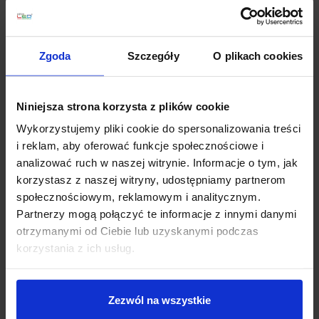
sprzedawana jest w rolkach o długości 5 metrów,
możliwe jest jej przecinanie w miejscach do tego
wyznaczonych. Jest doskonałym rozwiązaniem do
Zgoda
Szczegóły
O plikach cookies
salonów, kuchni, korytarzy. Zapewnia wyjątkowo dużą
ilość światła, blisko 2 razy więcej niż taśmy oparte na
diodach 5050!
Niniejsza strona korzysta z plików cookie
Dane techniczne:
Wykorzystujemy pliki cookie do spersonalizowania treści
Temperatura barwowa: biała ciepła 2800K, biała
i reklam, aby oferować funkcje społecznościowe i
zimna 6500K
analizować ruch w naszej witrynie. Informacje o tym, jak
Poziom ochrony: IP40
korzystasz z naszej witryny, udostępniamy partnerom
Wymiary taśmy: dł.500cm x szer.10mm x 2,35mm
społecznościowym, reklamowym i analitycznym.
Ilość diod: 300szt.(60 szt/mb)
Partnerzy mogą połączyć te informacje z innymi danymi
Typ diody: SMD 5630
otrzymanymi od Ciebie lub uzyskanymi podczas
Kąt świecenia: 120°
korzystania z ich usług.
Zasilanie: 12V DC
Pobór mocy: 14,4W/mb 72W/rolka (0,24W / 1 LED
SMD 5630)
Zezwól na wszystkie
Strumień światła: ciepła 7500 lm/rolka, zimna 8100