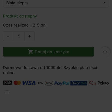
Produkt dostępny
Czas realizacji: 2-5 dni



Dodaj do koszyka
favorite_border
Darmowa dostawa od 1000pln. Szybkie płatności
online.