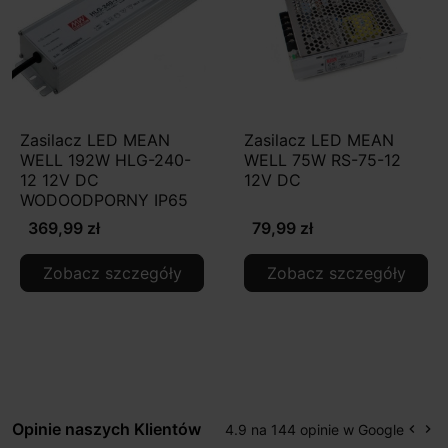
Zasilacz LED MEAN
Zasilacz LED MEAN
WELL 192W HLG-240-
WELL 75W RS-75-12
12 12V DC
12V DC
WODOODPORNY IP65
369,99 zł
79,99 zł
Zobacz szczegóły
Zobacz szczegóły
Opinie naszych Klientów
4.9 na 144 opinie w Google
keyboard_arrow_left
keyboard_arrow_right
Popr
Na