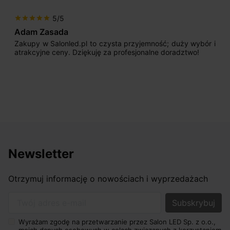
5/5
star
star
star
star
star
Adam Zasada
Zakupy w Salonled.pl to czysta przyjemność; duży wybór i
atrakcyjne ceny. Dziękuję za profesjonalne doradztwo!
Newsletter
Otrzymuj informację o nowościach i wyprzedażach
Twój adres e-mail
Wyrażam zgodę na przetwarzanie przez Salon LED Sp. z o.o.,
moich danych osobowych w celach związanych z korzystaniem