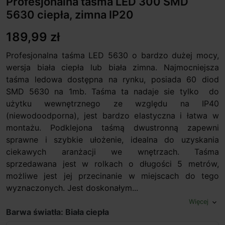
Profesjonalna taśma LED 300 SMD
5630 ciepła, zimna IP20
189,99 zł
Profesjonalna taśma LED 5630 o bardzo dużej mocy,
wersja biała ciepła lub biała zimna. Najmocniejsza
taśma ledowa dostępna na rynku, posiada 60 diod
SMD 5630 na 1mb. Taśma ta nadaje sie tylko do
użytku wewnętrznego ze względu na IP40
(niewodoodporna), jest bardzo elastyczna i łatwa w
montażu. Podklejona taśmą dwustronną zapewni
sprawne i szybkie ułożenie, idealna do uzyskania
ciekawych aranżacji we wnętrzach. Taśma
sprzedawana jest w rolkach o długości 5 metrów,
możliwe jest jej przecinanie w miejscach do tego
wyznaczonych. Jest doskonałym...
Więcej
expand_more
Barwa światła: Biała ciepła