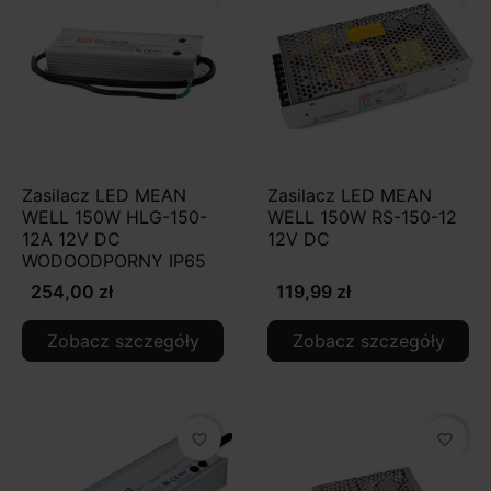
Zasilacz LED MEAN
Zasilacz LED MEAN
WELL 150W HLG-150-
WELL 150W RS-150-12
12A 12V DC
12V DC
WODOODPORNY IP65
254,00 zł
119,99 zł
Zobacz szczegóły
Zobacz szczegóły
favorite_border
favorite_border