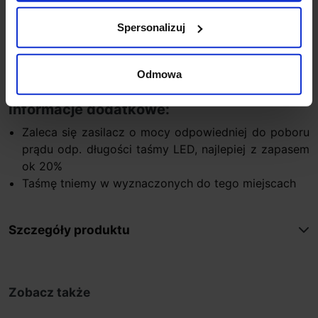
lm/rolka
Spersonalizuj
Temperatura pracy: od -20 C do +60 C
Gwarancja: 24 miesiące
Certyfikacja: CE, RoHS
Odmowa
Montaż: obustronna taśma 3M
Informacje dodatkowe:
Zaleca się zasilacz o mocy odpowiedniej do poboru
prądu odp. długości taśmy LED, najlepiej z zapasem
ok 20%
Taśmę tniemy w wyznaczonych do tego miejscach
Szczegóły produktu
Zobacz także