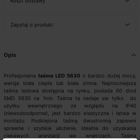
Koszt dostawy
Zapytaj o produkt
Opis
Profesjonalna
taśma LED 5630
o bardzo dużej mocy,
wersja biała ciepła lub biała zimna. Najmocniejsza
taśma ledowa dostępna na rynku, posiada 60 diod
SMD 5630 na 1mb. Taśma ta nadaje sie tylko do
użytku wewnętrznego ze względu na IP40
(niewodoodporna), jest bardzo elastyczna i łatwa w
montażu. Podklejona taśmą dwustronną zapewni
sprawne i szybkie ułożenie, idealna do uzyskania
ciekawych aranżacji we wnętrzach. Taśma