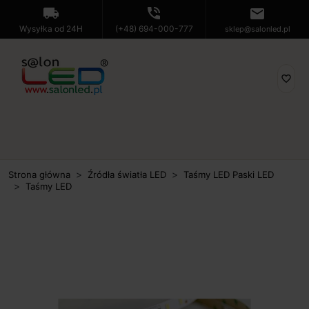
local_shipping
phone_in_talk
mail
Wysyłka od 24H
(+48) 694-000-777
sklep@salonled.pl
favorite_border
Strona główna
Źródła światła LED
Taśmy LED Paski LED
Taśmy LED