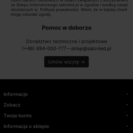
ze Sklepu internetowego salonled.pl w zgodzie i według zasad
określonych w
Polityce prywatności.
Wiem, że w każdej chwili
mogę odwołać zgodę.
Pomoc w doborze
Doradztwo techniczne i projektowe
(+48) 694-000-777
sklep@salonled.pl
horizontal_rule
Umów wizytę
→
Informacje
arrow_drop_down
Zobacz
arrow_drop_down
Twoje konto
arrow_drop_down
Informacja o sklepie
arrow_drop_down