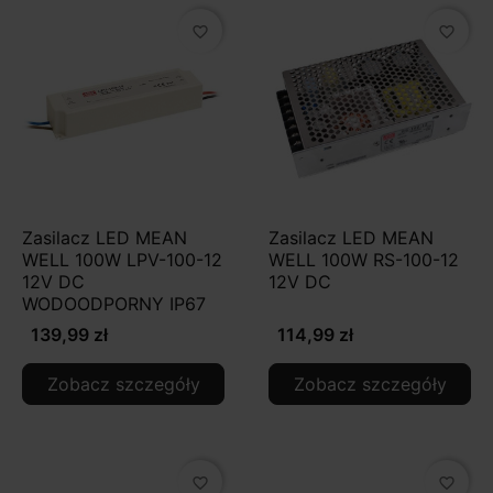
favorite_border
favorite_border
Zasilacz LED MEAN
Zasilacz LED MEAN
WELL 100W LPV-100-12
WELL 100W RS-100-12
12V DC
12V DC
WODOODPORNY IP67
139,99 zł
114,99 zł
Zobacz szczegóły
Zobacz szczegóły
favorite_border
favorite_border