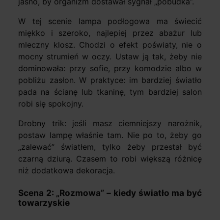
jasno, by organizm dostawał sygnał „pobudka”.
W tej scenie lampa podłogowa ma świecić
miękko i szeroko, najlepiej przez abażur lub
mleczny klosz. Chodzi o efekt poświaty, nie o
mocny strumień w oczy. Ustaw ją tak, żeby nie
dominowała: przy sofie, przy komodzie albo w
pobliżu zasłon. W praktyce: im bardziej światło
pada na ścianę lub tkaninę, tym bardziej salon
robi się spokojny.
Drobny trik: jeśli masz ciemniejszy narożnik,
postaw lampę właśnie tam. Nie po to, żeby go
„zalewać” światłem, tylko żeby przestał być
czarną dziurą. Czasem to robi większą różnicę
niż dodatkowa dekoracja.
Scena 2: „Rozmowa” – kiedy światło ma być
towarzyskie