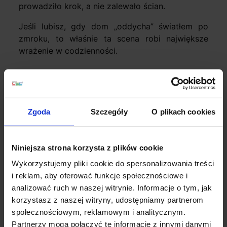
prowadziło krok, a nie zalewało ścian.
Jeśli lubisz, gdy dom „oddycha” światłem po
zmroku, to właśnie ta scena robi największe
wrażenie w codzienności.
Dlaczego to działa: światło na dwóch
wysokościach
Kiedy masz tylko sufit, cała scena jest płaska.
Zgoda
Szczegóły
O plikach cookies
Lampa podłogowa wprowadza drugą wysokość:
bliżej człowieka, bliżej materiałów, bliżej tego,
co oglądasz z kanapy. Współczesne wnętrza
Niniejsza strona korzysta z plików cookie
coraz częściej idą w stronę światła
Wykorzystujemy pliki cookie do spersonalizowania treści
warstwowego i „rzeźbiarskich” akcentów — bo
i reklam, aby oferować funkcje społecznościowe i
ludzie chcą wnętrz miękkich, a nie
analizować ruch w naszej witrynie. Informacje o tym, jak
laboratoryjnych.
korzystasz z naszej witryny, udostępniamy partnerom
społecznościowym, reklamowym i analitycznym.
Nowoczesna lampa podłogowa może być
Partnerzy mogą połączyć te informacje z innymi danymi
minimalistyczna i „niewidzialna”, ale może też