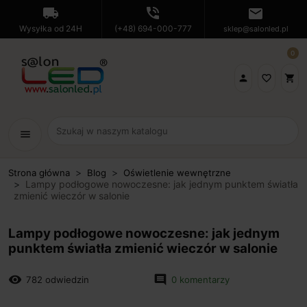
local_shipping
phone_in_talk
mail
Wysyłka od 24H
(+48) 694-000-777
sklep@salonled.pl
0

favorite_border
shopping_cart
menu
Strona główna
Blog
Oświetlenie wewnętrzne
Lampy podłogowe nowoczesne: jak jednym punktem światła
zmienić wieczór w salonie
Lampy podłogowe nowoczesne: jak jednym
punktem światła zmienić wieczór w salonie
remove_red_eye
comment
782 odwiedzin
0 komentarzy