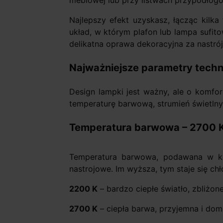
meblowej lub przy listwach przypodłog
Najlepszy efekt uzyskasz, łącząc kilk
układ, w którym plafon lub lampa sufit
delikatna oprawa dekoracyjna za nastrój
Najważniejsze parametry techni
Design lampki jest ważny, ale o komfo
temperaturę barwową, strumień świetlny
Temperatura barwowa – 2700 K
Temperatura barwowa, podawana w kelwi
nastrojowe. Im wyższa, tym staje się chł
2200 K
– bardzo ciepłe światło, zbliżon
2700 K
– ciepła barwa, przyjemna i dom