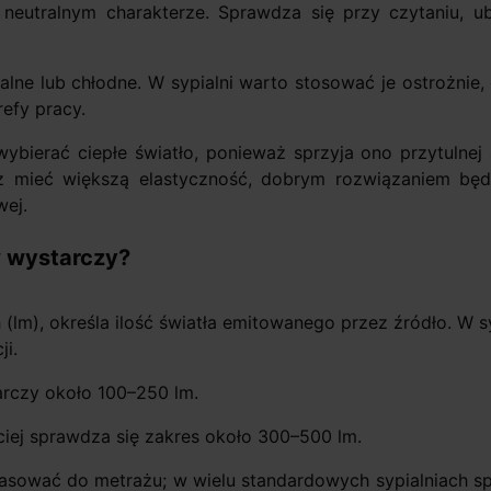
 neutralnym charakterze. Sprawdza się przy czytaniu, ub
ralne lub chłodne. W sypialni warto stosować je ostrożnie
refy pracy.
bierać ciepłe światło, ponieważ sprzyja ono przytulnej 
esz mieć większą elastyczność, dobrym rozwiązaniem będ
ej.
w wystarczy?
(lm), określa ilość światła emitowanego przez źródło. W s
ji.
rczy około 100–250 lm.
iej sprawdza się zakres około 300–500 lm.
sować do metrażu; w wielu standardowych sypialniach sp