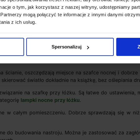
ormacje o tym, jak korzystasz z naszej witryny, udostępniamy p
Partnerzy mogą połączyć te informacje z innymi danymi otrzym
nia z ich usług.
Spersonalizuj
Z
od tego, jak korzystasz z sypialni. Innego światła potrz
do codziennego porządkowania przestrzeni.
ścianie, oszczędzają miejsce na szafce nocnej i dobrze s
kierować światło dokładnie na książkę, bez oślepiania dr
wiązanie na szafkę przy łóżku. Są łatwe do ustawienia, m
kategorię
lampki nocne przy łóżku
.
ne w całym pomieszczeniu. Dobrze sprawdzają się w niżs
lne do budowania nastroju. Można je zastosować za zagł