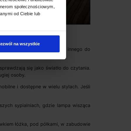
artnerom społecznościowym,
anymi od Ciebie lub
ezwól na wszystkie
ebujesz do czytania w łóżku, innego do
prawdzają się jako światło do czytania.
ugiej osoby.
obilne i dostępne w wielu stylach. Jeśli
zych sypialniach, gdzie lampa wisząca
ówkiem łóżka, pod półkami, w zabudowie