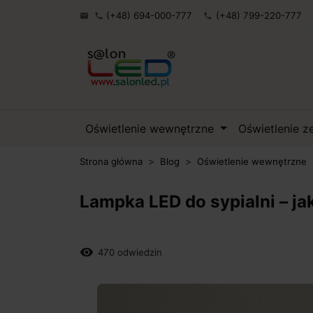
(+48) 694-000-777
(+48) 799-220-777

phone
phone
Oświetlenie wewnętrzne
Oświetlenie 
Strona główna
Blog
Oświetlenie wewnętrzne
Lampka LED do sypialni – ja
remove_red_eye
470 odwiedzin