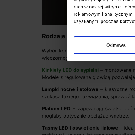
ruch w naszej witrynie. Inf
reklamowym i analitycznym. 
uzyskanymi podczas korzysta
Rodzaje lampek LED do sypialni
Odmowa
Wybór konkretnego typu lampki zależy 
wieczornego relaksu, a jeszcze innego 
Kinkiety LED do sypialni
– montowane na 
Modele z regulowaną głowicą pozwalają s
Lampki nocne i stołowe
– klasyczne roz
szukasz takiego rozwiązania, sprawdź 
Plafony LED
– zapewniają światło ogól
mogłaby optycznie obciążać wnętrze.
Taśmy LED i oświetlenie liniowe
– idea