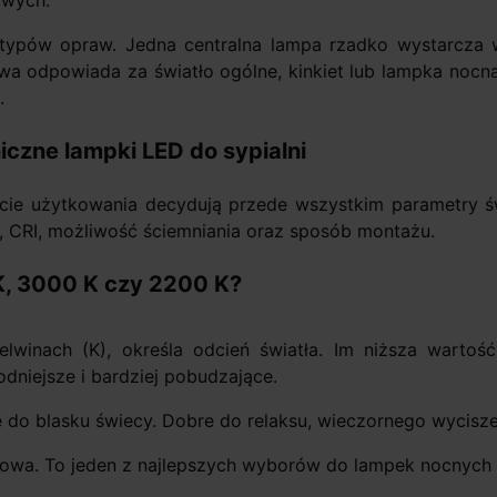
owych.
a typów opraw. Jedna centralna lampa rzadko wystarcza w 
owa odpowiada za światło ogólne, kinkiet lub lampka nocn
.
czne lampki LED do sypialni
rcie użytkowania decydują przede wszystkim parametry 
, CRI, możliwość ściemniania oraz sposób montażu.
, 3000 K czy 2200 K?
nach (K), określa odcień światła. Im niższa wartość, 
odniejsze i bardziej pobudzające.
e do blasku świecy. Dobre do relaksu, wieczornego wycisze
owa. To jeden z najlepszych wyborów do lampek nocnych i