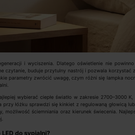
egeneracji i wyciszenia. Dlatego oświetlenie nie powi
ne czytanie, buduje przytulny nastrój i pozwala korzysta
akie parametry zwrócić uwagę, czym różni się lampka nocna
lni.
ajlepiej wybierać ciepłe światło w zakresie 2700–3000 K
ia przy łóżku sprawdzi się kinkiet z regulowaną głowicą l
y, możliwość ściemniania oraz kierunek świecenia. Najlep
j.
LED do sypialni?