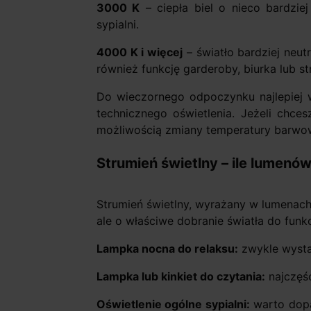
3000 K
– ciepła biel o nieco bardziej
sypialni.
4000 K i więcej
– światło bardziej neut
również funkcję garderoby, biurka lub st
Do wieczornego odpoczynku najlepiej wy
technicznego oświetlenia. Jeżeli chc
możliwością zmiany temperatury barwow
Strumień świetlny – ile lumenó
Strumień świetlny, wyrażany w lumenach 
ale o właściwe dobranie światła do funkc
Lampka nocna do relaksu:
zwykle wysta
Lampka lub kinkiet do czytania:
najczęśc
Oświetlenie ogólne sypialni:
warto dopa