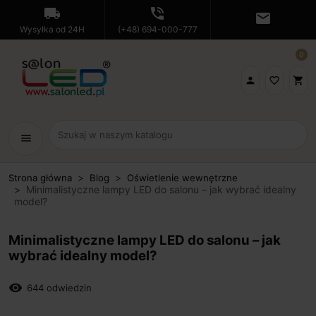
local_shipping
phone_in_talk
mail
Wysyłka od 24H
(+48) 694-000-777
0

favorite_border
shopping_cart
menu
Strona główna
Blog
Oświetlenie wewnętrzne
Minimalistyczne lampy LED do salonu – jak wybrać idealny
model?
Minimalistyczne lampy LED do salonu – jak
wybrać idealny model?
remove_red_eye
644 odwiedzin