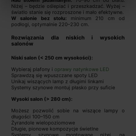
Nad stołem jadalnianym:
70–90 cm od blatu.
Niżej – będzie oślepiać i przeszkadzać. Wyżej –
światło stanie się rozproszone i mało efektywne.
W salonie bez stołu:
minimum 210 cm od
podłogi, optymalnie 220–230 cm.
Rozwiązania dla niskich i wysokich
salonów
Niski salon (< 250 cm wysokości):
Wybieraj plafony i
oprawy natynkowe LED
Sprawdzą się wpuszczane spoty LED
Unikaj wiszących lamp z długimi linkami
Systemy szynowe montuj płasko przy suficie
Wysoki salon (> 280 cm):
Możesz pozwolić sobie na wiszące lampy o
długości 100–150 cm
Żyrandole wielopoziomowe
Długie, pionowe kompozycje świetlne
Systemy szynowe montowane niżej, na