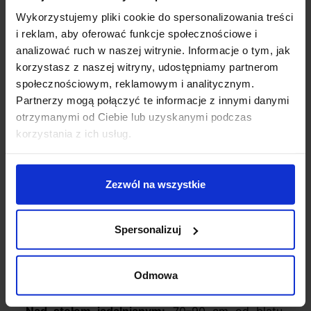
Wykorzystujemy pliki cookie do spersonalizowania treści
Wspomniany wcześniej wzór to złoty środek, ale
i reklam, aby oferować funkcje społecznościowe i
warto go dodać jeszcze raz dla przejrzystości:
analizować ruch w naszej witrynie. Informacje o tym, jak
korzystasz z naszej witryny, udostępniamy partnerom
Średnica lampy (cm) = (długość + szerokość w
społecznościowym, reklamowym i analitycznym.
metrach) / 30 × 2,5
Partnerzy mogą połączyć te informacje z innymi danymi
Przykład praktyczny:
Salon o wymiarach 6 × 4
otrzymanymi od Ciebie lub uzyskanymi podczas
m → (6+4)/30 × 2,5 =
~83 cm średnicy
korzystania z ich usług.
Jeśli wybierzesz lampę znacząco mniejszą,
"zginie" w przestrzeni. Zbyt duża może
Zezwól na wszystkie
przytłoczyć pomieszczenie. Trzymaj się zakresu
±10% od wyniku wzoru.
Spersonalizuj
Wysokość zawieszenia
Odmowa
Zasada jest prosta, ale nagminnie łamana: