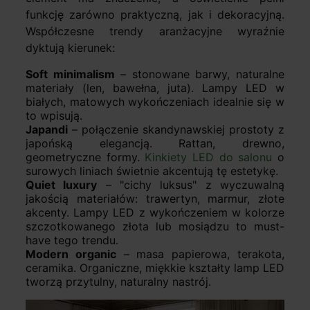
funkcję zarówno praktyczną, jak i dekoracyjną.
Współczesne trendy aranżacyjne wyraźnie
dyktują kierunek:
Soft minimalism
– stonowane barwy, naturalne
materiały (len, bawełna, juta). Lampy LED w
białych, matowych wykończeniach idealnie się w
to wpisują.
Japandi
– połączenie skandynawskiej prostoty z
japońską elegancją. Rattan, drewno,
geometryczne formy.
Kinkiety LED do salonu
o
surowych liniach świetnie akcentują tę estetykę.
Quiet luxury
– "cichy luksus" z wyczuwalną
jakością materiałów: trawertyn, marmur, złote
akcenty. Lampy LED z wykończeniem w kolorze
szczotkowanego złota lub mosiądzu to must-
have tego trendu.
Modern organic
– masa papierowa, terakota,
ceramika. Organiczne, miękkie kształty lamp LED
tworzą przytulny, naturalny nastrój.