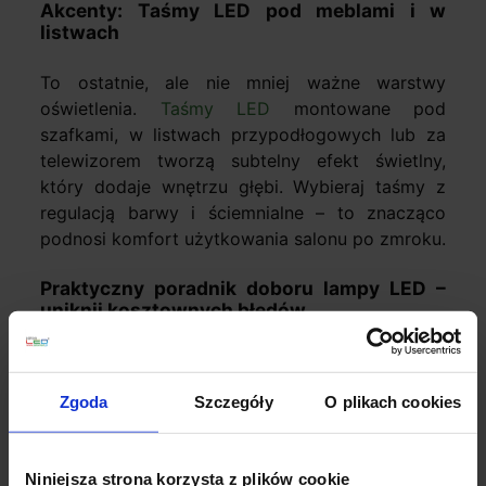
Akcenty: Taśmy LED pod meblami i w
listwach
To ostatnie, ale nie mniej ważne warstwy
oświetlenia.
Taśmy LED
montowane pod
szafkami, w listwach przypodłogowych lub za
telewizorem tworzą subtelny efekt świetlny,
który dodaje wnętrzu głębi. Wybieraj taśmy z
regulacją barwy i ściemnialne – to znacząco
podnosi komfort użytkowania salonu po zmroku.
Praktyczny poradnik doboru lampy LED –
uniknij kosztownych błędów
Znasz już trendy i typy lamp. Czas na konkretne
liczby i zasady, które pozwolą Ci uniknąć
Zgoda
Szczegóły
O plikach cookies
typowych wpadek przy zakupie.
Obliczenie średnicy lampy wiszącej
Niniejsza strona korzysta z plików cookie