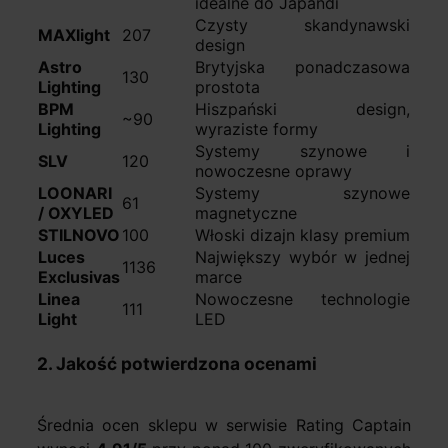
idealne do Japandi
Czysty skandynawski
MAXlight
207
design
Astro
Brytyjska ponadczasowa
130
Lighting
prostota
BPM
Hiszpański design,
~90
Lighting
wyraziste formy
Systemy szynowe i
SLV
120
nowoczesne oprawy
LOONARI
Systemy szynowe
61
/ OXYLED
magnetyczne
STILNOVO
100
Włoski dizajn klasy premium
Luces
Największy wybór w jednej
1136
Exclusivas
marce
Linea
Nowoczesne technologie
111
Light
LED
2. Jakość potwierdzona ocenami
Średnia ocen sklepu w serwisie Rating Captain