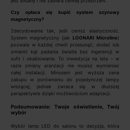
jest smukły i nie zabiera cennej przestrzeni.
Czy opłaca się kupić system szynowy
magnetyczny?
Zdecydowanie tak, jeśli cenisz elastyczność.
System magnetyczny (jak
LOONARI Microline
)
pozwala w każdej chwili przesunąć, dodać lub
zmienić kąt padania światła bez ingerencji w
sufit i okablowanie. To inwestycja na lata – w
razie zmiany aranżacji nie musisz wymieniać
całej instalacji. Minusem jest wyższa cena
zakupu w porównaniu do pojedynczej lampy
wiszącej, jednak zwraca się w dłuższej
perspektywie dzięki możliwościom adaptacji.
Podsumowanie: Twoje oświetlenie, Twój
wybór
Wybór lamp LED do salonu to decyzja, która