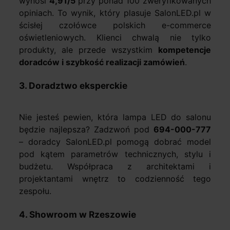
wynosi
4,91/5
przy ponad 100 zweryfikowanych
opiniach. To wynik, który plasuje SalonLED.pl w
ścisłej czołówce polskich e-commerce
oświetleniowych. Klienci chwalą nie tylko
produkty, ale przede wszystkim
kompetencje
doradców i szybkość realizacji zamówień
.
3. Doradztwo eksperckie
Nie jesteś pewien, która lampa LED do salonu
będzie najlepsza? Zadzwoń pod
694-000-777
– doradcy SalonLED.pl pomogą dobrać model
pod kątem parametrów technicznych, stylu i
budżetu. Współpraca z architektami i
projektantami wnętrz to codzienność tego
zespołu.
4. Showroom w Rzeszowie