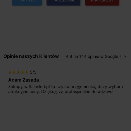
Opinie naszych Klientów
4.9 na 144 opinie w Google
keyboard_arrow_left
keyboard_arrow_right
Popr
Na
5/5
star
star
star
star
star
Adam Zasada
Zakupy w Salonled.pl to czysta przyjemność; duży wybór i
atrakcyjne ceny. Dziękuję za profesjonalne doradztwo!