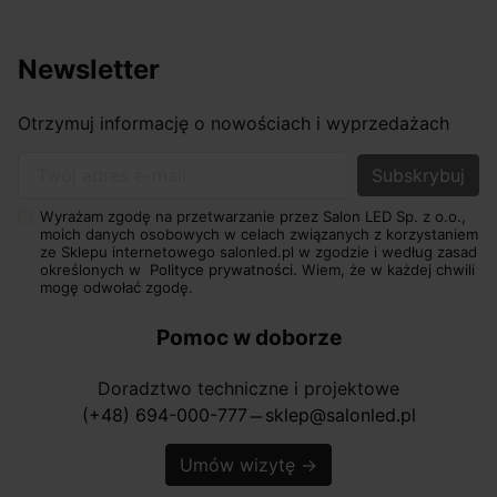
Newsletter
Otrzymuj informację o nowościach i wyprzedażach
Twój adres e-mail
Wyrażam zgodę na przetwarzanie przez Salon LED Sp. z o.o.,
moich danych osobowych w celach związanych z korzystaniem
ze Sklepu internetowego salonled.pl w zgodzie i według zasad
określonych w
Polityce prywatności.
Wiem, że w każdej chwili
mogę odwołać zgodę.
Pomoc w doborze
Doradztwo techniczne i projektowe
(+48) 694-000-777
sklep@salonled.pl
horizontal_rule
Umów wizytę
→