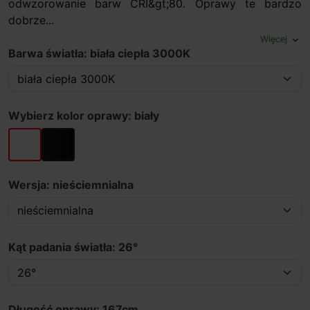
odwzorowanie barw CRI&gt;80. Oprawy te bardzo
dobrze...
Więcej
expand_more
Barwa światła: biała ciepła 3000K
Wybierz kolor oprawy: biały
biały
czarny
Wersja: nieściemnialna
Kąt padania światła: 26°
Długość oprawy: 167cm