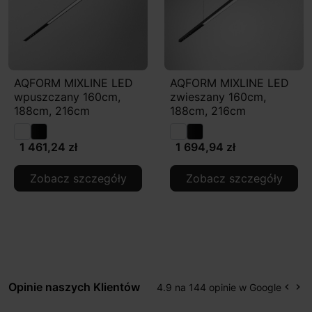
AQFORM MIXLINE LED
AQFORM MIXLINE LED
wpuszczany 160cm,
zwieszany 160cm,
188cm, 216cm
188cm, 216cm
1 461,24 zł
1 694,94 zł
Zobacz szczegóły
Zobacz szczegóły
Opinie naszych Klientów
4.9 na 144 opinie w Google
keyboard_arrow_left
keyboard_arrow_right
Popr
Na