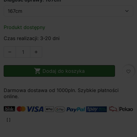
Produkt dostępny
Czas realizacji: 3-20 dni



Dodaj do koszyka
favorite_border
Darmowa dostawa od 1000pln. Szybkie płatności
online.