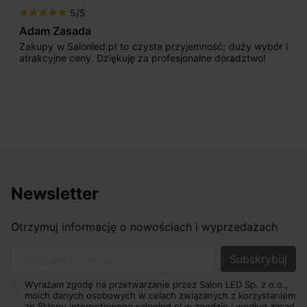
5/5
r
star
star
star
star
star
star
st
dam Zasada
Max
akupy w Salonled.pl to czysta przyjemność; duży wybór i
Jest
trakcyjne ceny. Dziękuję za profesjonalne doradztwo!
pocz
sprz
odpo
nasz
osiąg
Newsletter
Otrzymuj informację o nowościach i wyprzedażach
Twój adres e-mail
Wyrażam zgodę na przetwarzanie przez Salon LED Sp. z o.o.,
moich danych osobowych w celach związanych z korzystaniem
ze Sklepu internetowego salonled.pl w zgodzie i według zasad