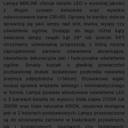
Lampa MIXLINE oferuje światło LED o wysokiej jakości
z długim czasem świecenia oraz wysokie
odwzorowanie barw CRI>80. Oprawy te bardzo dobrze
sprawdzą się jako lampy nad stół, biurka, wyspy czy
oświetlenie ogólne. Dodając do tego różne kąty
świecenia lampy (wąski kąt 26° lub szeroki 54°)
otrzymamy uniwersalną propozycję, z którą można
zaprojektować zarówno oświetlenie akcentujące,
oświetlenie dekoracyjne jaki i funkcjonalne oświetlenie
ogólne. Smukły kształt o gładkiej powierzchni
pozbawionej śrubek dodatkowo podkreśla niewielka
średnica odbłyśników (<14mm). Stosunkowo wąski
korpus sprawia wrażenie lekkiego i minimalistycznego
w formie. Lampa posiada wbudowane oświetlenie LED
o 3 barwach światła do wyboru: biała ciepła 2700K lub
3000K oraz biała naturalna 4000K, obudowa dostępna
jest w 2 kolorach podstawowych. Lampy przeznaczone
są do stosowania zarówno w budynkach prywatnych,
jak i komercyjnych, biurowych czy hotelowych.