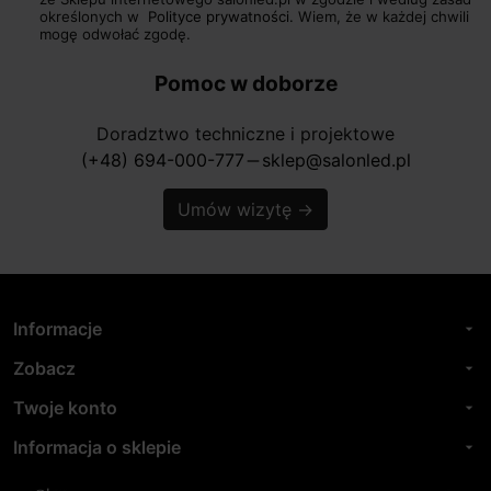
określonych w
Polityce prywatności.
Wiem, że w każdej chwili
mogę odwołać zgodę.
Pomoc w doborze
Doradztwo techniczne i projektowe
(+48) 694-000-777
sklep@salonled.pl
horizontal_rule
Umów wizytę
→
Informacje
arrow_drop_down
Zobacz
arrow_drop_down
Twoje konto
arrow_drop_down
Informacja o sklepie
arrow_drop_down