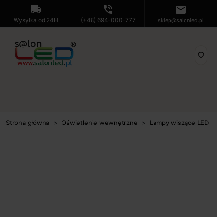
local_shipping
phone_in_talk
mail
Wysyłka od 24H
(+48) 694-000-777
sklep@salonled.pl
favorite_border
Strona główna
Oświetlenie wewnętrzne
Lampy wiszące LED