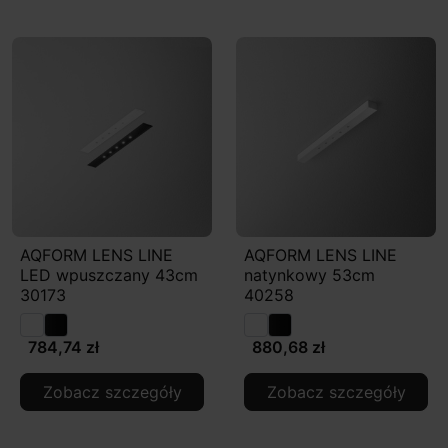
AQFORM LENS LINE
AQFORM LENS LINE
LED wpuszczany 43cm
natynkowy 53cm
30173
40258
784,74 zł
880,68 zł
Zobacz szczegóły
Zobacz szczegóły