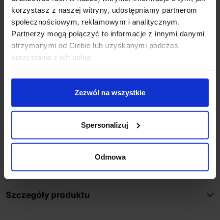
Kolory czarny, biały
korzystasz z naszej witryny, udostępniamy partnerom
Sposób montażu sufit
społecznościowym, reklamowym i analitycznym.
Producent Aquaform
Partnerzy mogą połączyć te informacje z innymi danymi
Gwarancja 5 lat
otrzymanymi od Ciebie lub uzyskanymi podczas
CRI >80
korzystania z ich usług.
Dodatkowe informacje:
Inne kolory na zapytanie i po indywidualnej wycenie
Zezwól na wszystkie
Wbudowany zasilacz LED
Ściemnianie w opcji DALI, switchDIM, AQsmart
Spersonalizuj
Źródło światła w komplecie
Produkt przygotowywany na indywidualne
zamówienie. Zgodnie z regulaminem sklepu, tego
Odmowa
typu towar nie podlega zwrotowi
Szczegóły produktu