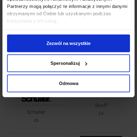
Paulmann
293
Partnerzy mogą połączyć te informacje z innymi danymi
145
otrzymanymi od Ciebie lub uzyskanymi podczas
korzystania z ich usług.
Zezwól na wszystkie
Redlux
Salon Led
260
236
Spersonalizuj
Odmowa
Skoff
Schuller
24
28