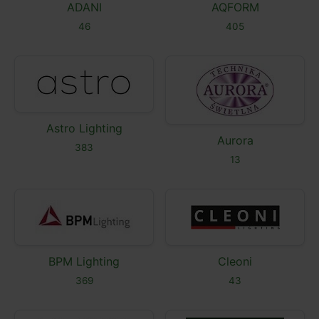
ADANI
AQFORM
46
405
Astro Lighting
Aurora
383
13
BPM Lighting
Cleoni
369
43