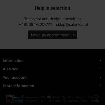
Help in selection
Technical and design consulting
(+48) 694-000-777
sklep@salonled.pl
horizontal_rule
Make an appointment
→
Information
arrow_drop_down
Also see
arrow_drop_down
Your account
arrow_drop_down
Store information
arrow_drop_down