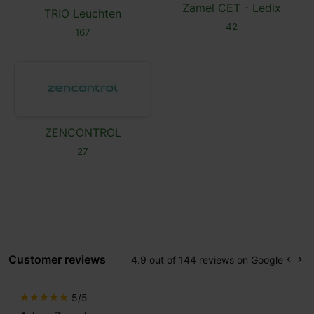
Zamel CET - Ledix
TRIO Leuchten
42
167
ZENCONTROL
27
Customer reviews
4.9 out of 144 reviews on Google
keyboard_arrow_left
keyboard_arrow_right
Prev
Ne
5/5
star
star
star
star
star