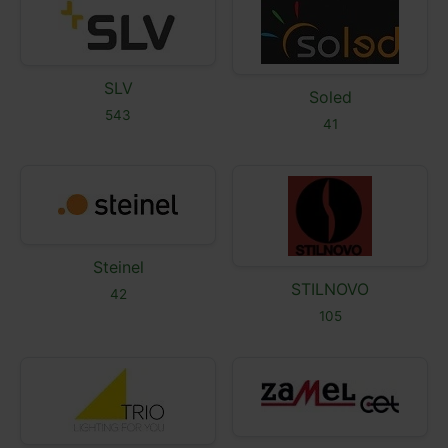
SLV
Soled
543
41
Steinel
STILNOVO
42
105